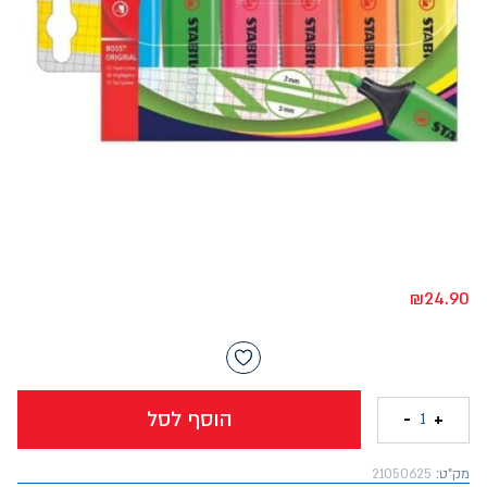
₪
24.90
הוסף לסל
-
+
1
מק"ט:
21050625