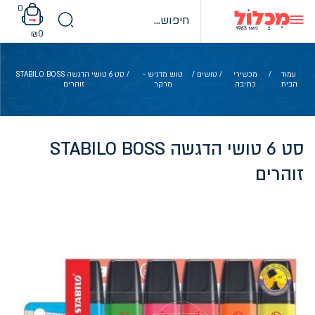
Ski
0
t
conten
₪
0
עמוד
/
מכשירי
/
טושים
/
טוש מדגיש -
/ סט 6 טושי הדגשה STABILO BOSS
הבית
כתיבה
מרקר
זוהרים
סט 6 טושי הדגשה STABILO BOSS
זוהרים