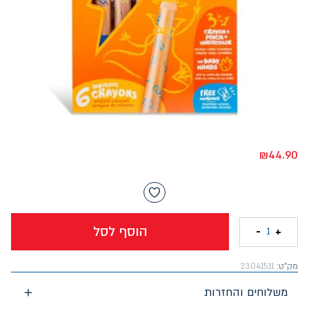
₪
44.90
הוסף לסל
-
+
1
מק"ט:
23041511
משלוחים והחזרות