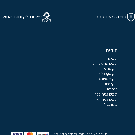
קנייה מאובטחת
שירות לקוחות אנושי 
תיקים
תיקי גן
תיקים אורטופדיים
תיק טרולי
תיק אקספלור
תיק ג'נספורט
תיקי מחשב
קלמרים
תיקים לבית ספר
תיקים לכיתה א
מילון בבילון
תשלום מאובטח ומוכר ע״י חברות האשראי: