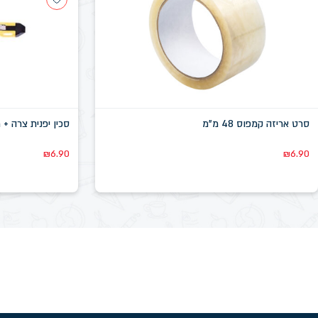
סרט אריזה קמפוס 48 מ"מ
סכין יפנית צרה + מו
₪
6.90
₪
6.90