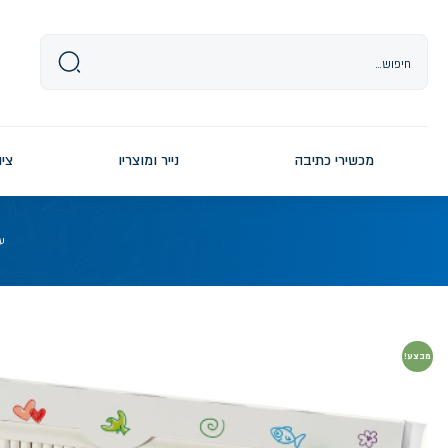
Ski
t
conten
מכשירי כתיבה
נייר ומוצריו
ציו
ע
מבצע!