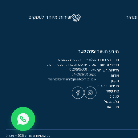
ומהיר
שירות מיוחד לעסקים
מידע חשוב
יצירת קשר
חנות כלי כתיבה
מכלול - חווית קניות בקמפוס
שכ’ קרית טכניון, קרית הטכניון חיפה
הסדרי נגישות
טלפון:
052-3988508
מדיניות השירות
פקס: 04-8322908
אודות
אימייל:
michlolberman@gmail.com
תקנון
מדיניות פרטיות
צרו קשר
סניפים
בלוג מכלול
מפת אתר
כל הזכויות שמורות 2026 – מכלול