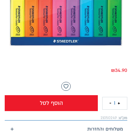
₪
34.90
הוסף לסל
-
+
1
מק"ט:
21050249
משלוחים והחזרות