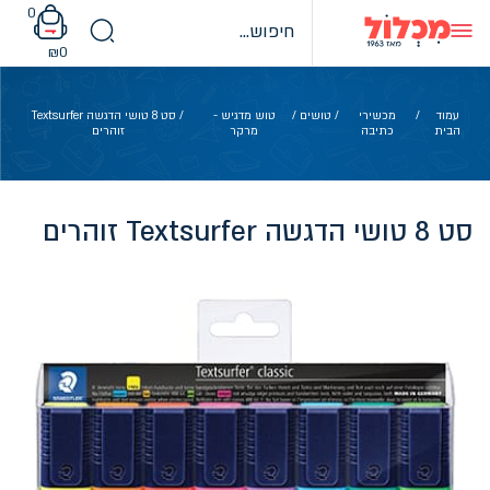
Ski
0
t
conten
₪
0
עמוד
/
מכשירי
/
טושים
/
טוש מדגיש -
/ סט 8 טושי הדגשה Textsurfer
הבית
כתיבה
מרקר
זוהרים
סט 8 טושי הדגשה Textsurfer זוהרים