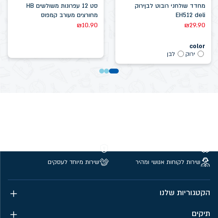
מחדד שולחני רובוט לבןירוק
סט 12 עפרונות משולשים HB
EH512 deli
מחורצים מעורב קמפוס
₪
10.90
₪
29.90
color
ירוק
לבן
משלוחים חינם מעל 299 ₪
קנייה מאובטחת
שירות לקוחות אנושי ומהיר
שירות מיוחד לעסקים
הקטגוריות שלנו
תיקים