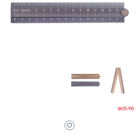
₪
15.90