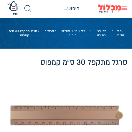
Ski
0
t
conten
₪
0
עמוד
/
מכשירי
/
כלי שרטוט ואביזרי
/
סרגלים
/ סרגל מתקפל 30 ס"מ
הבית
כתיבה
חיתוך
קמפוס
סרגל מתקפל 30 ס"מ קמפוס