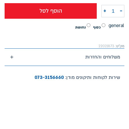
-
+
הוסף לסל
כמות של סרגל מתקפל 30 ס"מ קמפוס
general
כסוף
נחושת
מק"ט:
22021873
משלוחים והחזרות
שירות לקוחות ותיקונים מודן:
073-3156660