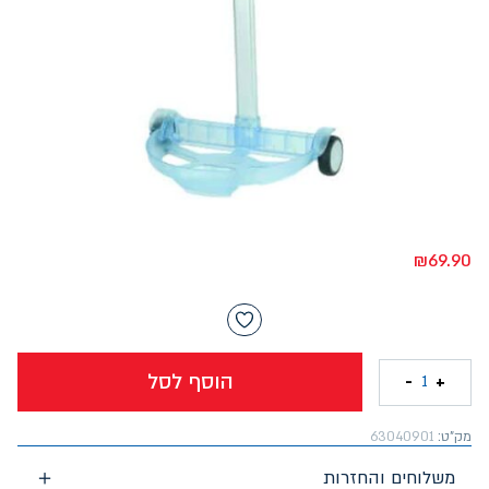
₪
69.90
הוסף לסל
-
+
1
מק"ט:
63040901
משלוחים והחזרות