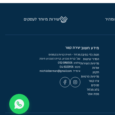
ומהיר
שירות מיוחד לעסקים
מידע חשוב
יצירת קשר
חנות כלי כתיבה
מכלול - חווית קניות בקמפוס
שכ’ קרית טכניון, קרית הטכניון חיפה
הסדרי נגישות
טלפון:
052-3988508
מדיניות השירות
פקס: 04-8322908
אודות
אימייל:
michlolberman@gmail.com
תקנון
מדיניות פרטיות
צרו קשר
סניפים
בלוג מכלול
מפת אתר