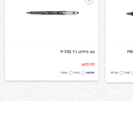
עט פיילוט ג'ל P-700
₪
10.90
סגול
תכלת
color
כחול
שחור