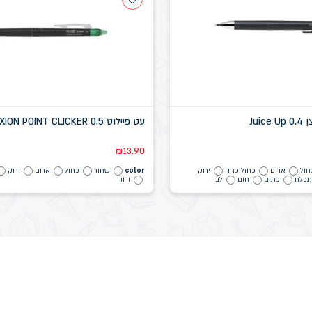
Jui
עט פיילוט FRIXION POINT CLICKER 0.5
₪
13.90
חול
אדום
כחול כהה
ירוק
color
שחור
כחול
אדום
ירוק
כלת
כתום
חום
לבן
ורוד