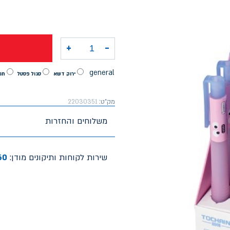
+
-
כמות של עט מחק נשלף במגוון צבעים
general
ירוק דשא
סגול פסטל
תכ
מק"ט:
22030351
משלוחים והחזרות
שירות לקוחות ותיקונים מודן:
60