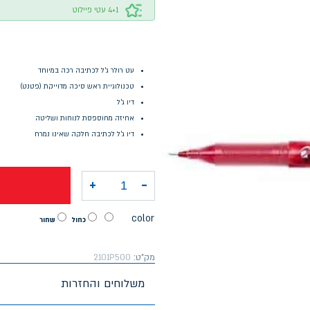
4+1 עטי פיילוט
עט רולר ג'ל לכתיבה רכה במיוחד
טכנולוגיית ראש סיכה מדוייקת (פטנט)
דיו ג'ל
אחיזה מחוספסת לנוחות ושליטה
דיו ג'ל לכתיבה חלקה שאינו נמרח
+
-
כמות של עט פיילוט ג'ל P-500
color
כחול
שחור
מק"ט:
2101P500
משלוחים והחזרות