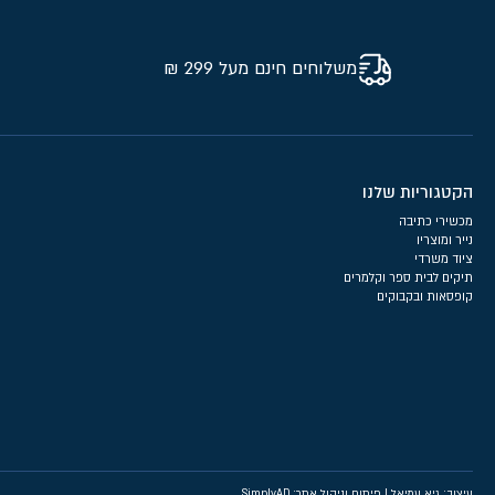
משלוחים חינם מעל 299 ₪
הקטגוריות שלנו
מכשירי כתיבה
נייר ומוצריו
ציוד משרדי
תיקים לבית ספר וקלמרים
קופסאות ובקבוקים
עיצוב: גיא עמיאל
|
פיתוח וניהול אתר: SimplyAD