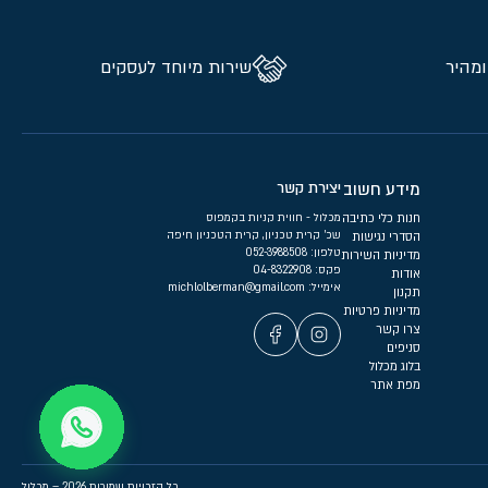
ומהיר
שירות מיוחד לעסקים
מידע חשוב
יצירת קשר
חנות כלי כתיבה
מכלול - חווית קניות בקמפוס
שכ’ קרית טכניון, קרית הטכניון חיפה
הסדרי נגישות
טלפון:
052-3988508
מדיניות השירות
פקס: 04-8322908
אודות
אימייל:
michlolberman@gmail.com
תקנון
מדיניות פרטיות
צרו קשר
סניפים
בלוג מכלול
מפת אתר
כל הזכויות שמורות 2026 – מכלול