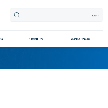
Ski
t
conten
מכשירי כתיבה
נייר ומוצריו
ציו