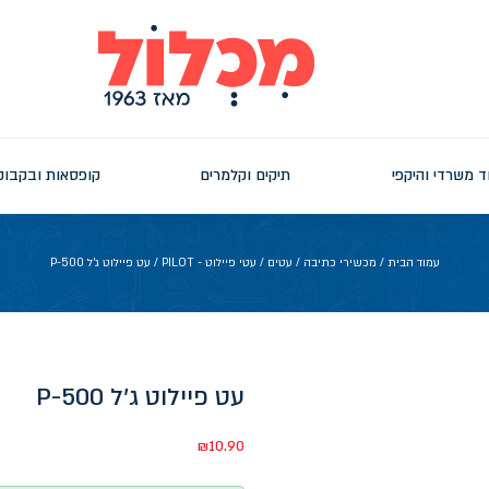
ד משרדי והיקפי
תיקים וקלמרים
קופסאות ובקבוק
עמוד הבית
/
מכשירי כתיבה
/
עטים
/
עטי פיילוט - PILOT
/ עט פיילוט ג'ל P-500
עט פיילוט ג'ל P-500
₪
10.90