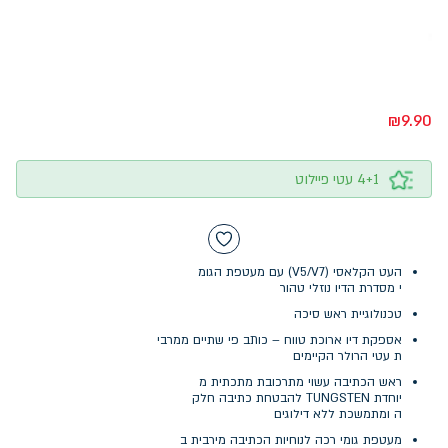
₪
9.90
4+1 עטי פיילוט
העט הקלאסי (V5/V7) עם מעטפת הגומ
י מסדרת הדיו נוזלי טהור
טכנולוגיית ראש סיכה
אספקת דיו ארוכת טווח – כותב פי שתיים ממרבי
ת עטי הרולר הקיימים
ראש הכתיבה עשוי מתרכובת מתכתית מ
יוחדת TUNGSTEN להבטחת כתיבה חלק
ה ומתמשכת ללא דילוגים
מעטפת גומי רכה לנוחיות הכתיבה מירבית ב