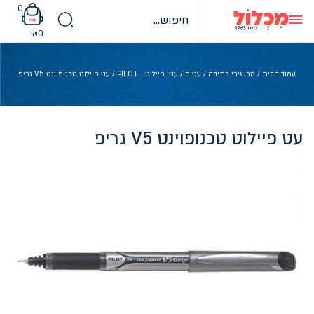
Ski
0
t
conten
₪
0
עמוד הבית
/
מכשירי כתיבה
/
עטים
/
עטי פיילוט - PILOT
/ עט פיילוט טכנופוינט V5 גריפ
עט פיילוט טכנופוינט V5 גריפ