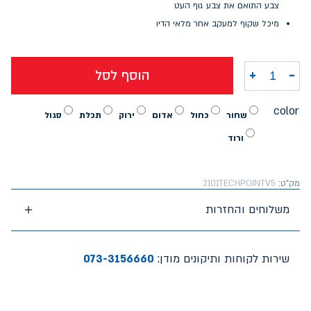
צבע התואם את צבע גוף העט
מיכל שקוף למעקב אחר מלאי הדיו
-
+
הוסף לסל
כמות של עט פיילוט טכנופוינט V5 גריפ
color
שחור
כחול
אדום
ירוק
תכלת
סגול
ורוד
מק"ט:
2101TECHPOINTV5
משלוחים והחזרות
שירות לקוחות ותיקונים מודן:
073-3156660