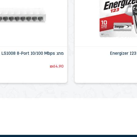
מתג TP-Link LS1008 8-Port 10/100 Mbps
₪
64.90