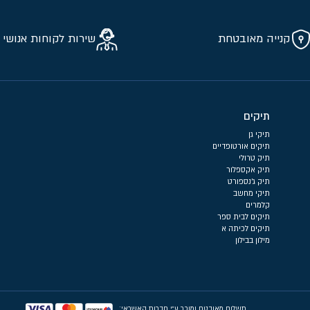
קנייה מאובטחת
שירות לקוחות אנושי 
תיקים
תיקי גן
תיקים אורטופדיים
תיק טרולי
תיק אקספלור
תיק ג'נספורט
תיקי מחשב
קלמרים
תיקים לבית ספר
תיקים לכיתה א
מילון בבילון
תשלום מאובטח ומוכר ע״י חברות האשראי: