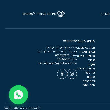
ומהיר
שירות מיוחד לעסקים
מידע חשוב
יצירת קשר
חנות כלי כתיבה
מכלול - חווית קניות בקמפוס
שכ’ קרית טכניון, קרית הטכניון חיפה
הסדרי נגישות
טלפון:
052-3988508
מדיניות השירות
פקס: 04-8322908
אודות
אימייל:
michlolberman@gmail.com
תקנון
מדיניות פרטיות
צרו קשר
סניפים
בלוג מכלול
מפת אתר
כל הזכויות שמורות 2026 – מכלול