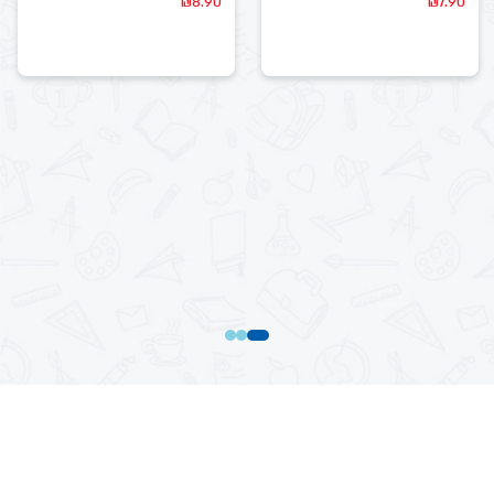
₪
8.90
₪
7.90