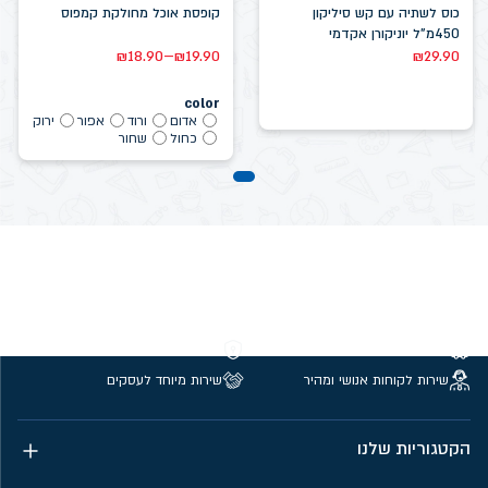
כוס לשתיה עם קש סיליקון
קופסת אוכל מחולקת קמפוס
450מ"ל יוניקורן אקדמי
–
₪
18.90
₪
19.90
₪
29.90
color
אדום
ורוד
אפור
ירוק
כחול
שחור
משלוחים חינם מעל 299 ₪
קנייה מאובטחת
שירות לקוחות אנושי ומהיר
שירות מיוחד לעסקים
הקטגוריות שלנו