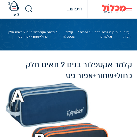
Ski
0
t
conten
₪
0
עמוד
/
תיקים לבית ספר
/
קלמרים
/
קלמרי
/ קלמר אקספלור בנים 2 תאים חלק
הבית
וקלמרים
אקספלור
כחול+שחור+אפור פס
קלמר אקספלור בנים 2 תאים חלק
כחול+שחור+אפור פס