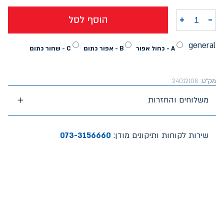
-
+
הוסף לסל
כמות של קלמר אקספלור בנים 2 תאים חלק כחול+שחור+אפור פס
general
A - כחול אפור
B - אפור כתום
C - שחור כתום
מק"ט:
24012108
משלוחים והחזרות
שירות לקוחות ותיקונים מודן:
073-3156660