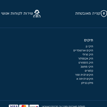
קנייה מאובטחת
שירות לקוחות אנושי 
תיקים
תיקי גן
תיקים אורטופדיים
תיק טרולי
תיק אקספלור
תיק ג'נספורט
תיקי מחשב
קלמרים
תיקים לבית ספר
תיקים לכיתה א
מילון בבילון
תשלום מאובטח ומוכר ע״י חברות האשראי: