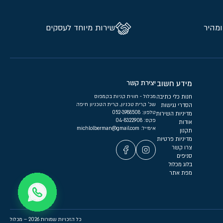
ומהיר
שירות מיוחד לעסקים
מידע חשוב
יצירת קשר
חנות כלי כתיבה
מכלול - חווית קניות בקמפוס
שכ’ קרית טכניון, קרית הטכניון חיפה
הסדרי נגישות
טלפון:
052-3988508
מדיניות השירות
פקס: 04-8322908
אודות
אימייל:
michlolberman@gmail.com
תקנון
מדיניות פרטיות
צרו קשר
סניפים
בלוג מכלול
מפת אתר
כל הזכויות שמורות 2026 – מכלול