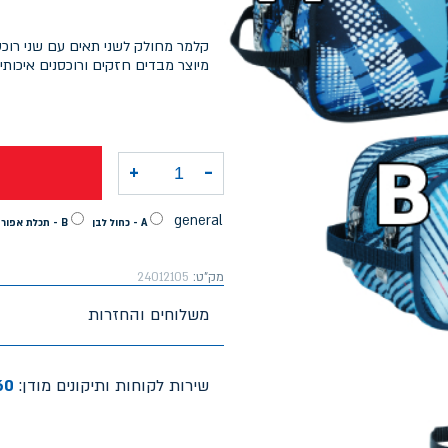
קלמר מחולק לשני תאים עם שני רוכס
מיוצר מבדים חזקים ורוכסנים איכותיי
+
-
כמות של קלמר אקספלור בנים 2 תאים שחור אדום+תכלת אפור+כח
general
A - כחול לבן
B - תכלת אפור
מק"ט:
24012105
משלוחים והחזרות
שירות לקוחות ותיקונים מודן:
60