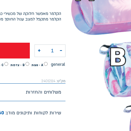
הקלמר מאפשר חלוקה של מכשירי כתיב
הקלמר מתקפל למצב עגול החוסך מק
+
-
כמות של קלמר אקספלור עגול 2 תאים בנות צדפים+פסים שמנת
general
A - נוצות
B - צדפות
C - פסים סגול
מק"ט:
24012114
משלוחים והחזרות
שירות לקוחות ותיקונים מודן:
60