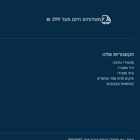
משלוחים חינם מעל 299 ₪
הקטגוריות שלנו
מכשירי כתיבה
נייר ומוצריו
ציוד משרדי
תיקים לבית ספר וקלמרים
קופסאות ובקבוקים
עיצוב: גיא עמיאל
|
פיתוח וניהול אתר: SimplyAD