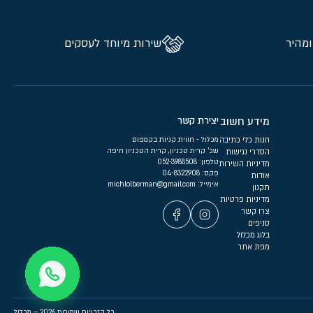
ומהיר
שירות מיוחד לעסקים
מידע חשוב
יצירת קשר
חנות כלי כתיבה
מכלול - חווית קניות בקמפוס
שכ’ קרית טכניון, קרית הטכניון חיפה
הסדרי נגישות
טלפון:
052-3988508
מדיניות השירות
פקס: 04-8322908
אודות
אימייל:
michlolberman@gmail.com
תקנון
מדיניות פרטיות
צרו קשר
סניפים
בלוג מכלול
מפת אתר
כל הזכויות שמורות 2026 – מכלול