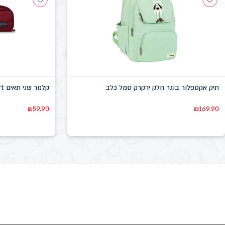
תיק אקספלור בוגר חלק ירקרק סמל כלב
קלמר שני תאים JanSport חום-אדמדם
₪
59.90
₪
169.90