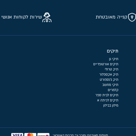
קנייה מאובטחת
שירות לקוחות אנושי 
תיקים
תיקי גן
תיקים אורטופדיים
תיק טרולי
תיק אקספלור
תיק ג'נספורט
תיקי מחשב
קלמרים
תיקים לבית ספר
תיקים לכיתה א
מילון בבילון
תשלום מאובטח ומוכר ע״י חברות האשראי: