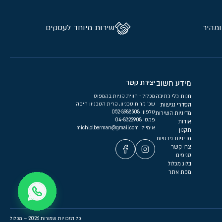
ומהיר
שירות מיוחד לעסקים
מידע חשוב
יצירת קשר
חנות כלי כתיבה
מכלול - חווית קניות בקמפוס
שכ’ קרית טכניון, קרית הטכניון חיפה
הסדרי נגישות
טלפון:
052-3988508
מדיניות השירות
פקס: 04-8322908
אודות
אימייל:
michlolberman@gmail.com
תקנון
מדיניות פרטיות
צרו קשר
סניפים
בלוג מכלול
מפת אתר
כל הזכויות שמורות 2026 – מכלול