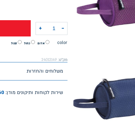
+
-
כמות של קלמר עגול Reebok
color
אדום
כחול
סגול
מק"ט:
24012149
משלוחים והחזרות
שירות לקוחות ותיקונים מודן:
60