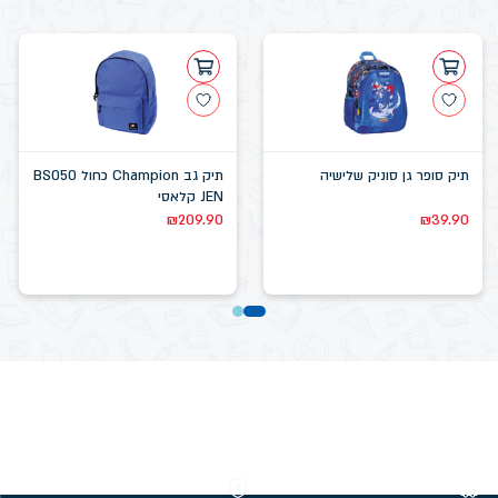
תיק סופר גן סוניק שלישיה
תיק גב Champion כחול BS050
JEN קלאסי
₪
209.90
₪
39.90
משלוחים חינם מעל 299 ₪
קנייה מאובטחת