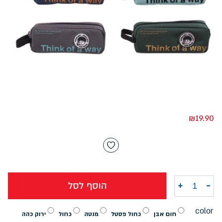
₪
19.90
-
+
הוסף לסל
כמות של קלמר תא אחד GOOD BOY קמפוס
color
חום אבן
כחול פסטל
מנטה
כחול
ירוק כהה