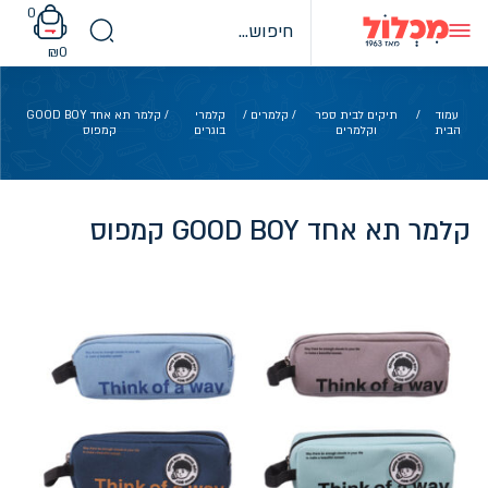
Ski
0
t
conten
₪
0
עמוד
/
תיקים לבית ספר
/
קלמרים
/
קלמרי
/ קלמר תא אחד GOOD BOY
הבית
וקלמרים
בוגרים
קמפוס
קלמר תא אחד GOOD BOY קמפוס