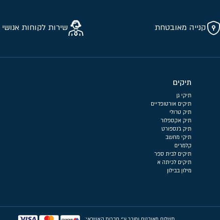
קנייה מאובטחת
שירות לקוחות אנושי 
תיקים
תיקי גן
תיקים אורטופדיים
תיק טרולי
תיק אקספלור
תיק ג'נספורט
תיקי מחשב
קלמרים
תיקים לבית ספר
תיקים לכיתה א
מילון בבילון
תשלום מאובטח ומוכר ע״י חברות האשראי: