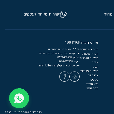
ומהיר
שירות מיוחד לעסקים
מידע חשוב
יצירת קשר
חנות כלי כתיבה
מכלול - חווית קניות בקמפוס
שכ’ קרית טכניון, קרית הטכניון חיפה
הסדרי נגישות
טלפון:
052-3988508
מדיניות השירות
פקס: 04-8322908
אודות
אימייל:
michlolberman@gmail.com
תקנון
מדיניות פרטיות
צרו קשר
סניפים
בלוג מכלול
מפת אתר
כל הזכויות שמורות 2026 – מכלול