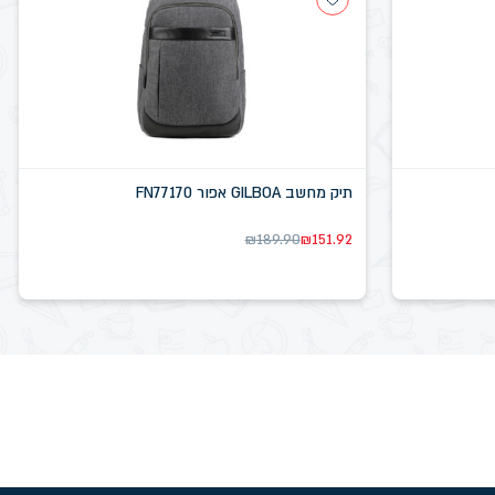
תיק מחשב GILBOA אפור FN77170
₪
189.90
₪
151.92