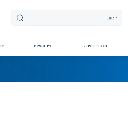
Ski
t
conten
מכשירי כתיבה
נייר ומוצריו
ציו