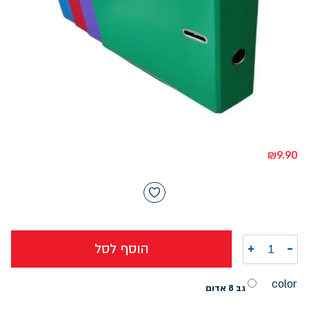
₪
9.90
-
+
הוסף לסל
כמות של קלסר גב OXFORD PVC 8
color
גב 8 אדום