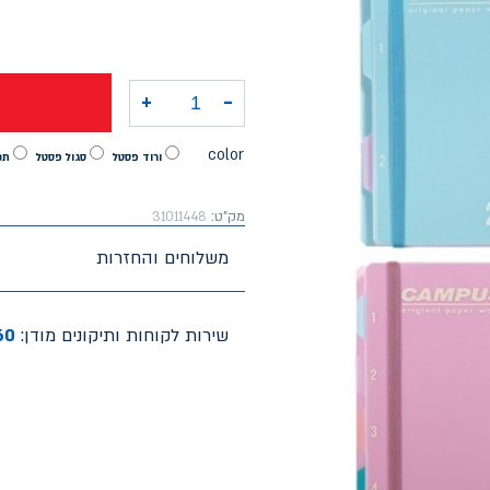
+
-
כמות של קמפוס אינדקס 4 נושאים פסטל PP A4 משובץ
color
ורוד פסטל
סגול פסטל
תכ
מק"ט:
31011448
משלוחים והחזרות
שירות לקוחות ותיקונים מודן:
60