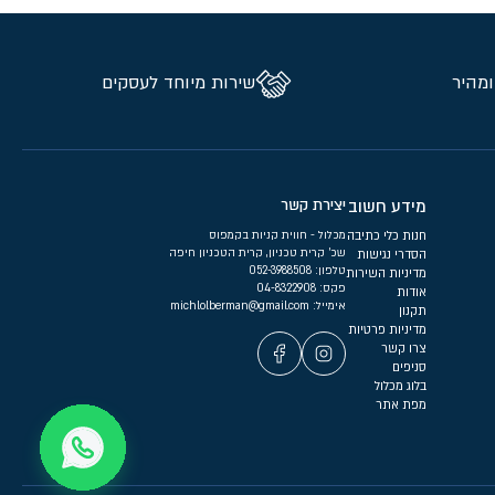
ומהיר
שירות מיוחד לעסקים
מידע חשוב
יצירת קשר
חנות כלי כתיבה
מכלול - חווית קניות בקמפוס
שכ’ קרית טכניון, קרית הטכניון חיפה
הסדרי נגישות
טלפון:
052-3988508
מדיניות השירות
פקס: 04-8322908
אודות
אימייל:
michlolberman@gmail.com
תקנון
מדיניות פרטיות
צרו קשר
סניפים
בלוג מכלול
מפת אתר