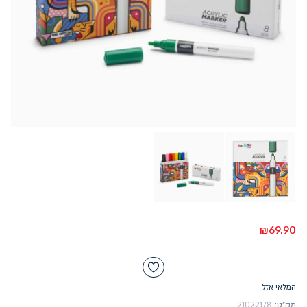
₪
69.90
המלאי אזל
מק"ט:
21022178