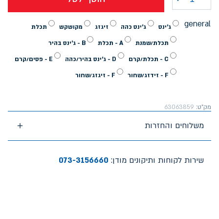
כמות של תיק אופנה דבי זיגזג אקספלור
general
ג'ינס
ג'ינס כהה
זיגזג
מקושקש
תכלת
תכלת/שמנת
A - תכלת
B - ג'ינס בהיר
C - תכלת/קרם
D - ג'ינס בהיר/כהה
E - פסים/קרם
F - זידזג/שחור
F - זיגזג/שחור
מק"ט:
63063859
משלוחים והחזרות
שירות לקוחות ותיקונים מודן:
073-3156660