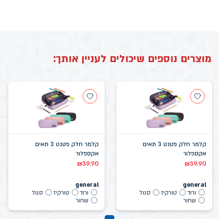
מוצרים נוספים שיכולים לעניין אותך:
קלמר חלק פטנט 3 תאים
קלמר חלק פטנט 3 תאים
אקספלור
אקספלור
₪
39.90
₪
39.90
general
general
ורוד
טורקיז
סגול
ורוד
טורקיז
סגול
שחור
שחור