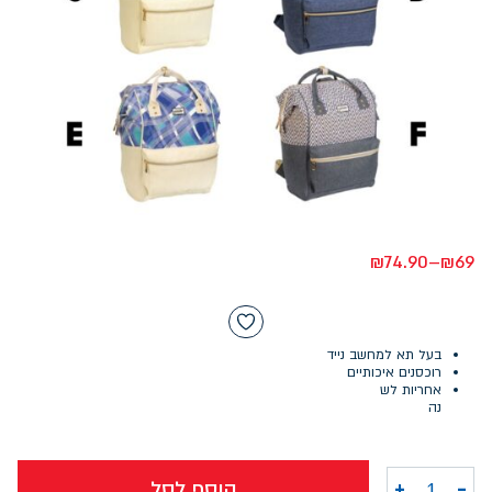
₪
74.90
–
₪
69
בעל תא למחשב נייד
רוכסנים איכותיים
אחריות לש
נה
-
+
הוסף לסל