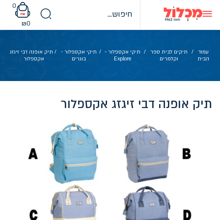
Ski
0
t
conten
₪
0
עמוד
/
תיקים לבית ספר
/
תיקי אקספלור -
/
תיקי אקספלור -
/ תיק אופנה דבי זיגזג
הבית
וקלמרים
Explore
בוגרים
אקספלור
תיק אופנה דבי זיגזג אקספלור