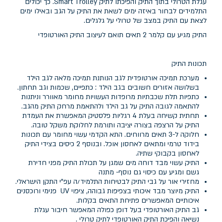
עגלת הטרולי בתוך התיק והפיכתו לתיק Smart Trolley. כך יכולים
התלמידים לבחור באיזה ימים לשאת את התיק על הגב ובאילו ימים
לצאת עם התיק במצב של טרולי על גלגלים.
התיק מגיע עם קלמר 2 תאים תואם לעיצוב התיק האורטופדי
תכונות התיק
מערכת תמיכה אורטופדית לגב הנותנת תמיכה מלאה לגב הילד
בשלושה אזורים חשובים בגב הילד : כתפיים, שכמות וגב תחתון.
כתפיות תלת שכבתיות מרופדות העשויות מחומר מאוורר וניתנות
להתאמה לגובה התיק על גב הילד ולהתאמת מרחק התיק מהגב.
תחתית קשיחה בעלת 4 רגליות פלסטיק המאפשרת את העמדת
התיק על הרצפה בצורה יציבה ותורמת לחלוקת משקל טובה.
חלוקה ל-3 תאים מרווחים. התא הקדמי עשוי מחומר עם תכונות
בידוד טרמי ומתאים לאחסון אוכל. ובנוסף 2 כיסים בצידי התיק
לאחסון בקבוקי שתיה.
התיק עשוי מבד דוחה מים שמגן על תכולת התיק מפני חדירת
גשם ומגיע עם כיסוי גם נוסף- מתנה
מחזירי אור על גבי התיק לבטיחות התלמיד/ה עפ"י התקן הישראלי.
התיק מיוצר מבד איכותי בצפיפות גבוהה, ציפוי UV פנימי ורוכסנים
איכותיים המאפשרים פתיחת התאים בקלות.
גב התיק האורטופדי בעל דופן כפולה המאפשר חיבור עגלת
נשיאה והפיכת התיק האורטופדי לתיק טרולי .