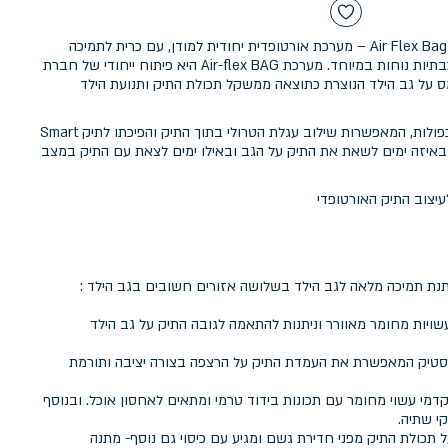
תיק אורטופדי מבית מודן עם מערכת Air Flex Bag – מערכת אורטופדית יחודית למודן, עם כרית לתמיכה
מיטבית בגב תחתון וכותפות תלת שכבתיות נוחות במיוחד. מערכת Air-flex BAG היא פיתוח ייחודי של חברת
 על גב הילד הנוצרת כתוצאה ממשקל תכולת התיק ותנועת הילד
החלק האחורי של התיק כולל דפנות כפולות, המאפשרות שילוב עגלת הטרולי בתוך התיק והפיכתו לתיק Smart
 לבחור באיזה ימים לשאת את התיק על הגב ובאילו ימים לצאת עם התיק במצב
תנת תמיכה מלאה לגב הילד בשלושה אזורים חשובים בגב הילד :
ויות מחומר מאוורר וניתנות להתאמה לגובה התיק על גב הילד
בעלת 4 רגליות פלסטיק המאפשרת את העמדת התיק על הרצפה בצורה יציבה ותורמת
 התא הקדמי עשוי מחומר עם תכונות בידוד טרמי ומתאים לאחסון אוכל. ובנוסף
 תכולת התיק מפני חדירת גשם ומגיע עם כיסוי גם נוסף- מתנה