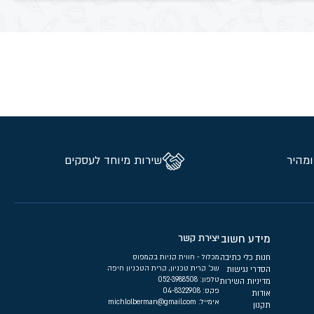
ומהיר
שירות מיוחד לעסקים
מידע חשוב
יצירת קשר
חנות כלי כתיבה
מכלול - חווית קניות בקמפוס
שכ’ קרית טכניון, קרית הטכניון חיפה
הסדרי נגישות
טלפון:
052-3988508
מדיניות השירות
פקס: 04-8322908
אודות
אימייל:
michlolberman@gmail.com
תקנון