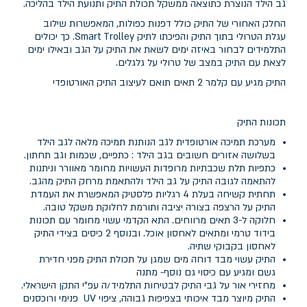
גב הילד הנוצרת כתוצאה ממשקל תכולת התיק ותנועת הילד בהליכה.
החלק האחורי של התיק כולל דפנות כפולות, המאפשרות שילוב
עגלת הטרולי בתוך התיק והפיכתו לתיק Smart Trolley. כך יכולים
התלמידים לבחור באיזה ימים לשאת את התיק על הגב ובאילו ימים
לצאת עם התיק במצב של טרולי על גלגלים.
התיק מגיע עם קלמר 2 תאים תואם לעיצוב התיק האורטופדי
תכונות התיק
מערכת תמיכה אורטופדית לגב הנותנת תמיכה מלאה לגב הילד
בשלושה אזורים חשובים בגב הילד : כתפיים, שכמות וגב תחתון.
כתפיות תלת שכבתיות מרופדות העשויות מחומר מאוורר וניתנות
להתאמה לגובה התיק על גב הילד ולהתאמת מרחק התיק מהגב.
תחתית קשיחה בעלת 4 רגליות פלסטיק המאפשרת את העמדת
התיק על הרצפה בצורה יציבה ותורמת לחלוקת משקל טובה.
חלוקה ל-3 תאים מרווחים. התא הקדמי עשוי מחומר עם תכונות
בידוד טרמי ומתאים לאחסון אוכל. ובנוסף 2 כיסים בצידי התיק
לאחסון בקבוקי שתיה.
התיק עשוי מבד דוחה מים שמגן על תכולת התיק מפני חדירת
גשם ומגיע עם כיסוי גם נוסף- מתנה
מחזירי אור על גבי התיק לבטיחות התלמיד/ה עפ"י התקן הישראלי.
התיק מיוצר מבד איכותי בצפיפות גבוהה, ציפוי UV פנימי ורוכסנים