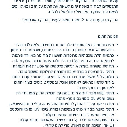
עגלת הטרולי בתוך התיק והפיכתו לתיק Smart Trolley. כך יכולים
התלמידים לבחור באיזה ימים לשאת את התיק על הגב ובאילו ימים
לצאת עם התיק במצב של טרולי על גלגלים.
התיק מגיע עם קלמר 2 תאים תואם לעיצוב התיק האורטופדי
תכונות התיק
מערכת תמיכה אורטופדית לגב הנותנת תמיכה מלאה לגב הילד
בשלושה אזורים חשובים בגב הילד : כתפיים, שכמות וגב תחתון.
כתפיות תלת שכבתיות מרופדות העשויות מחומר מאוורר וניתנות
להתאמה לגובה התיק על גב הילד ולהתאמת מרחק התיק מהגב.
תחתית קשיחה בעלת 4 רגליות פלסטיק המאפשרת את העמדת
התיק על הרצפה בצורה יציבה ותורמת לחלוקת משקל טובה.
חלוקה ל-3 תאים מרווחים. התא הקדמי עשוי מחומר עם תכונות
בידוד טרמי ומתאים לאחסון אוכל. ובנוסף 2 כיסים בצידי התיק
לאחסון בקבוקי שתיה.
התיק עשוי מבד דוחה מים שמגן על תכולת התיק מפני חדירת
גשם ומגיע עם כיסוי גם נוסף- מתנה
מחזירי אור על גבי התיק לבטיחות התלמיד/ה עפ"י התקן הישראלי.
התיק מיוצר מבד איכותי בצפיפות גבוהה, ציפוי UV פנימי ורוכסנים
איכותיים המאפשרים פתיחת התאים בקלות.
גב התיק האורטופדי בעל דופן כפולה המאפשר חיבור עגלת
נשיאה והפיכת התיק האורטופדי לתיק טרולי .