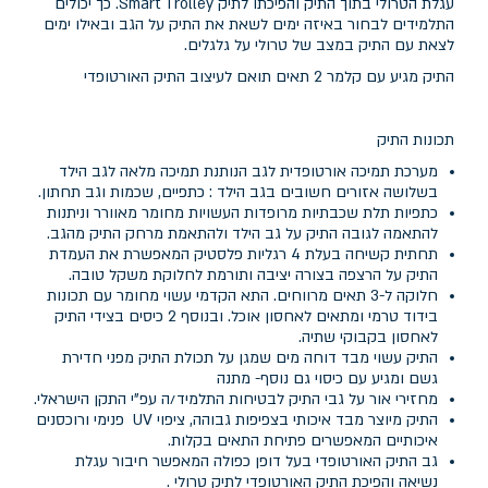
עגלת הטרולי בתוך התיק והפיכתו לתיק Smart Trolley. כך יכולים
התלמידים לבחור באיזה ימים לשאת את התיק על הגב ובאילו ימים
לצאת עם התיק במצב של טרולי על גלגלים.
התיק מגיע עם קלמר 2 תאים תואם לעיצוב התיק האורטופדי
תכונות התיק
מערכת תמיכה אורטופדית לגב הנותנת תמיכה מלאה לגב הילד
בשלושה אזורים חשובים בגב הילד : כתפיים, שכמות וגב תחתון.
כתפיות תלת שכבתיות מרופדות העשויות מחומר מאוורר וניתנות
להתאמה לגובה התיק על גב הילד ולהתאמת מרחק התיק מהגב.
תחתית קשיחה בעלת 4 רגליות פלסטיק המאפשרת את העמדת
התיק על הרצפה בצורה יציבה ותורמת לחלוקת משקל טובה.
חלוקה ל-3 תאים מרווחים. התא הקדמי עשוי מחומר עם תכונות
בידוד טרמי ומתאים לאחסון אוכל. ובנוסף 2 כיסים בצידי התיק
לאחסון בקבוקי שתיה.
התיק עשוי מבד דוחה מים שמגן על תכולת התיק מפני חדירת
גשם ומגיע עם כיסוי גם נוסף- מתנה
מחזירי אור על גבי התיק לבטיחות התלמיד/ה עפ"י התקן הישראלי.
התיק מיוצר מבד איכותי בצפיפות גבוהה, ציפוי UV פנימי ורוכסנים
איכותיים המאפשרים פתיחת התאים בקלות.
גב התיק האורטופדי בעל דופן כפולה המאפשר חיבור עגלת
נשיאה והפיכת התיק האורטופדי לתיק טרולי .