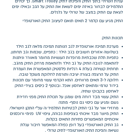
עגלת הטרולי בתוך התיק והפיכתו לתיק Smart Trolley. כך יכולים
התלמידים לבחור באיזה ימים לשאת את התיק על הגב ובאילו ימים
לצאת עם התיק במצב של טרולי על גלגלים.
התיק מגיע עם קלמר 2 תאים תואם לעיצוב התיק האורטופדי
תכונות התיק
מערכת תמיכה אורטופדית לגב הנותנת תמיכה מלאה לגב הילד
בשלושה אזורים חשובים בגב הילד : כתפיים, שכמות וגב תחתון.
כתפיות תלת שכבתיות מרופדות העשויות מחומר מאוורר וניתנות
להתאמה לגובה התיק על גב הילד ולהתאמת מרחק התיק מהגב.
תחתית קשיחה בעלת 4 רגליות פלסטיק המאפשרת את העמדת
התיק על הרצפה בצורה יציבה ותורמת לחלוקת משקל טובה.
חלוקה ל-3 תאים מרווחים. התא הקדמי עשוי מחומר עם תכונות
בידוד טרמי ומתאים לאחסון אוכל. ובנוסף 2 כיסים בצידי התיק
לאחסון בקבוקי שתיה.
התיק עשוי מבד דוחה מים שמגן על תכולת התיק מפני חדירת
גשם ומגיע עם כיסוי גם נוסף- מתנה
מחזירי אור על גבי התיק לבטיחות התלמיד/ה עפ"י התקן הישראלי.
התיק מיוצר מבד איכותי בצפיפות גבוהה, ציפוי UV פנימי ורוכסנים
איכותיים המאפשרים פתיחת התאים בקלות.
גב התיק האורטופדי בעל דופן כפולה המאפשר חיבור עגלת
נשיאה והפיכת התיק האורטופדי לתיק טרולי .