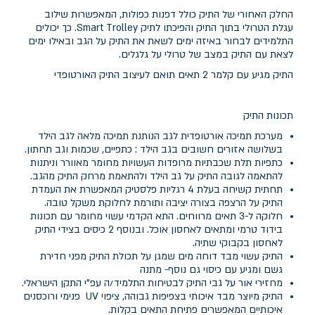
החלק האחורי של התיק כולל דפנות כפולות, המאפשרות שילוב
עגלת הטרולי בתוך התיק והפיכתו לתיק Smart Trolley. כך יכולים
התלמידים לבחור באיזה ימים לשאת את התיק על הגב ובאילו ימים
לצאת עם התיק במצב של טרולי על גלגלים.
התיק מגיע עם קלמר 2 תאים תואם לעיצוב התיק האורטופדי
תכונות התיק
מערכת תמיכה אורטופדית לגב הנותנת תמיכה מלאה לגב הילד
בשלושה אזורים חשובים בגב הילד : כתפיים, שכמות וגב תחתון.
כתפיות תלת שכבתיות מרופדות העשויות מחומר מאוורר וניתנות
להתאמה לגובה התיק על גב הילד ולהתאמת מרחק התיק מהגב.
תחתית קשיחה בעלת 4 רגליות פלסטיק המאפשרת את העמדת
התיק על הרצפה בצורה יציבה ותורמת לחלוקת משקל טובה.
חלוקה ל-3 תאים מרווחים. התא הקדמי עשוי מחומר עם תכונות
בידוד טרמי ומתאים לאחסון אוכל. ובנוסף 2 כיסים בצידי התיק
לאחסון בקבוקי שתיה.
התיק עשוי מבד דוחה מים שמגן על תכולת התיק מפני חדירת
גשם ומגיע עם כיסוי גם נוסף- מתנה
מחזירי אור על גבי התיק לבטיחות התלמיד/ה עפ"י התקן הישראלי.
התיק מיוצר מבד איכותי בצפיפות גבוהה, ציפוי UV פנימי ורוכסנים
איכותיים המאפשרים פתיחת התאים בקלות.