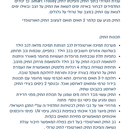
עגלת הטרולי בתוך התיק והפיכתו לתיק Smart Trolley. כך יכולים
התלמידים לבחור באיזה ימים לשאת את התיק על הגב ובאילו ימים
לצאת עם התיק במצב של טרולי על גלגלים.
התיק מגיע עם קלמר 2 תאים תואם לעיצוב התיק האורטופדי
תכונות התיק
מערכת תמיכה אורטופדית לגב הנותנת תמיכה מלאה לגב הילד
בשלושה אזורים חשובים בגב הילד : כתפיים, שכמות וגב תחתון.
כתפיות תלת שכבתיות מרופדות העשויות מחומר מאוורר וניתנות
להתאמה לגובה התיק על גב הילד ולהתאמת מרחק התיק מהגב.
תחתית קשיחה בעלת 4 רגליות פלסטיק המאפשרת את העמדת
התיק על הרצפה בצורה יציבה ותורמת לחלוקת משקל טובה.
חלוקה ל-3 תאים מרווחים. התא הקדמי עשוי מחומר עם תכונות
בידוד טרמי ומתאים לאחסון אוכל. ובנוסף 2 כיסים בצידי התיק
לאחסון בקבוקי שתיה.
התיק עשוי מבד דוחה מים שמגן על תכולת התיק מפני חדירת
גשם ומגיע עם כיסוי גם נוסף- מתנה
מחזירי אור על גבי התיק לבטיחות התלמיד/ה עפ"י התקן הישראלי.
התיק מיוצר מבד איכותי בצפיפות גבוהה, ציפוי UV פנימי ורוכסנים
איכותיים המאפשרים פתיחת התאים בקלות.
גב התיק האורטופדי בעל דופן כפולה המאפשר חיבור עגלת
נשיאה והפיכת התיק האורטופדי לתיק טרולי .