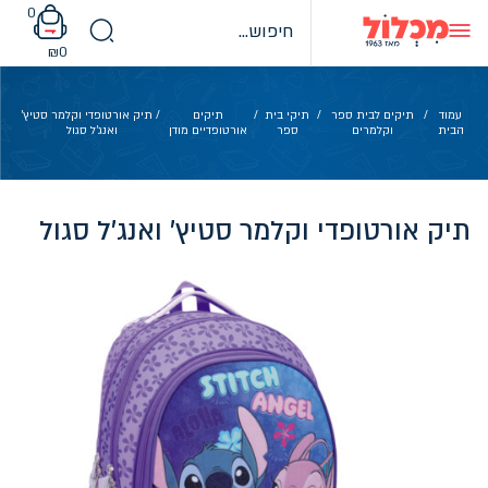
Ski
0
t
conten
₪
0
עמוד
/
תיקים לבית ספר
/
תיקי בית
/
תיקים
/ תיק אורטופדי וקלמר סטיץ'
הבית
וקלמרים
ספר
אורטופדיים מודן
ואנג'ל סגול
תיק אורטופדי וקלמר סטיץ' ואנג'ל סגול