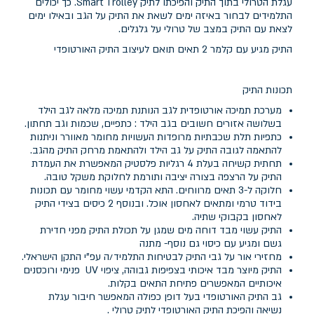
עגלת הטרולי בתוך התיק והפיכתו לתיק Smart Trolley. כך יכולים
התלמידים לבחור באיזה ימים לשאת את התיק על הגב ובאילו ימים
לצאת עם התיק במצב של טרולי על גלגלים.
התיק מגיע עם קלמר 2 תאים תואם לעיצוב התיק האורטופדי
תכונות התיק
מערכת תמיכה אורטופדית לגב הנותנת תמיכה מלאה לגב הילד
בשלושה אזורים חשובים בגב הילד : כתפיים, שכמות וגב תחתון.
כתפיות תלת שכבתיות מרופדות העשויות מחומר מאוורר וניתנות
להתאמה לגובה התיק על גב הילד ולהתאמת מרחק התיק מהגב.
תחתית קשיחה בעלת 4 רגליות פלסטיק המאפשרת את העמדת
התיק על הרצפה בצורה יציבה ותורמת לחלוקת משקל טובה.
חלוקה ל-3 תאים מרווחים. התא הקדמי עשוי מחומר עם תכונות
בידוד טרמי ומתאים לאחסון אוכל. ובנוסף 2 כיסים בצידי התיק
לאחסון בקבוקי שתיה.
התיק עשוי מבד דוחה מים שמגן על תכולת התיק מפני חדירת
גשם ומגיע עם כיסוי גם נוסף- מתנה
מחזירי אור על גבי התיק לבטיחות התלמיד/ה עפ"י התקן הישראלי.
התיק מיוצר מבד איכותי בצפיפות גבוהה, ציפוי UV פנימי ורוכסנים
איכותיים המאפשרים פתיחת התאים בקלות.
גב התיק האורטופדי בעל דופן כפולה המאפשר חיבור עגלת
נשיאה והפיכת התיק האורטופדי לתיק טרולי .