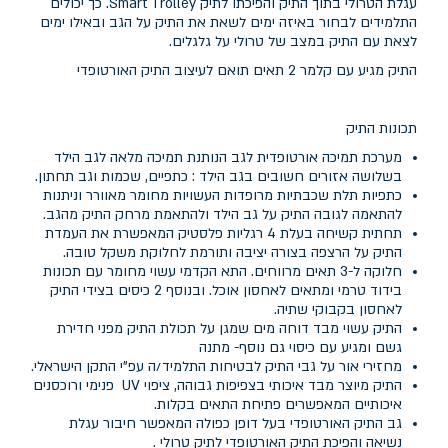
עגלת הטרולי בתוך התיק והפיכתו לתיק Smart Trolley. כך יכולים
התלמידים לבחור באיזה ימים לשאת את התיק על הגב ובאילו ימים
לצאת עם התיק במצב של טרולי על גלגלים.
התיק מגיע עם קלמר 2 תאים תואם לעיצוב התיק האורטופדי
תכונות התיק
מערכת תמיכה אורטופדית לגב הנותנת תמיכה מלאה לגב הילד
בשלושה אזורים חשובים בגב הילד : כתפיים, שכמות וגב תחתון.
כתפיות תלת שכבתיות מרופדות העשויות מחומר מאוורר וניתנות
להתאמה לגובה התיק על גב הילד ולהתאמת מרחק התיק מהגב.
תחתית קשיחה בעלת 4 רגליות פלסטיק המאפשרת את העמדת
התיק על הרצפה בצורה יציבה ותורמת לחלוקת משקל טובה.
חלוקה ל-3 תאים מרווחים. התא הקדמי עשוי מחומר עם תכונות
בידוד טרמי ומתאים לאחסון אוכל. ובנוסף 2 כיסים בצידי התיק
לאחסון בקבוקי שתיה.
התיק עשוי מבד דוחה מים שמגן על תכולת התיק מפני חדירת
גשם ומגיע עם כיסוי גם נוסף- מתנה
מחזירי אור על גבי התיק לבטיחות התלמיד/ה עפ"י התקן הישראלי.
התיק מיוצר מבד איכותי בצפיפות גבוהה, ציפוי UV פנימי ורוכסנים
איכותיים המאפשרים פתיחת התאים בקלות.
גב התיק האורטופדי בעל דופן כפולה המאפשר חיבור עגלת
נשיאה והפיכת התיק האורטופדי לתיק טרולי .