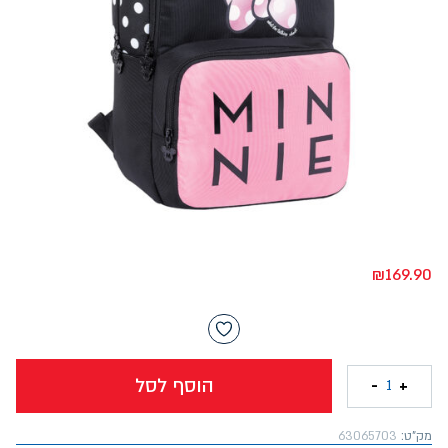
₪
169.90
הוסף לסל
-
+
1
מק"ט:
63065703