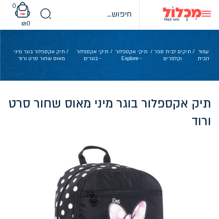
Ski
0
t
conten
₪
0
עמוד
/
תיקים לבית ספר
/
תיקי אקספלור
/
תיקי אקספלור
/ תיק אקספלור בוגר מיני
הבית
וקלמרים
- Explore
- בוגרים
מאוס שחור סרט ורוד
תיק אקספלור בוגר מיני מאוס שחור סרט
ורוד