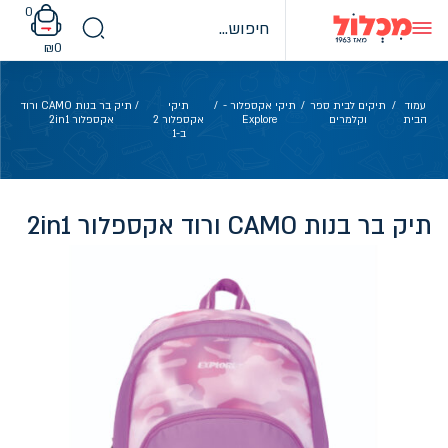
Ski
0
t
conten
₪
0
עמוד
/
תיקים לבית ספר
/
תיקי אקספלור -
/
תיקי
/ תיק בר בנות CAMO ורוד
הבית
וקלמרים
Explore
אקספלור 2
אקספלור 2in1
ב-1
תיק בר בנות CAMO ורוד אקספלור 2in1