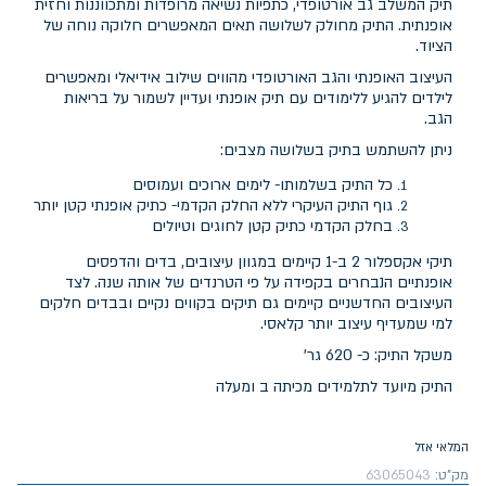
תיק המשלב גב אורטופדי, כתפיות נשיאה מרופדות ומתכווננות וחזית
אופנתית. התיק מחולק לשלושה תאים המאפשרים חלוקה נוחה של
הציוד.
העיצוב האופנתי והגב האורטופדי מהווים שילוב אידיאלי ומאפשרים
לילדים להגיע ללימודים עם תיק אופנתי ועדיין לשמור על בריאות
הגב.
ניתן להשתמש בתיק בשלושה מצבים:
כל התיק בשלמותו- לימים ארוכים ועמוסים
גוף התיק העיקרי ללא החלק הקדמי- כתיק אופנתי קטן יותר
בחלק הקדמי כתיק קטן לחוגים וטיולים
תיקי אקספלור 2 ב-1 קיימים במגוון עיצובים, בדים והדפסים
אופנתיים הנבחרים בקפידה על פי הטרנדים של אותה שנה. לצד
העיצובים החדשניים קיימים גם תיקים בקווים נקיים ובבדים חלקים
למי שמעדיף עיצוב יותר קלאסי.
משקל התיק: כ- 620 גר'
התיק מיועד לתלמידים מכיתה ב ומעלה
המלאי אזל
מק"ט:
63065043