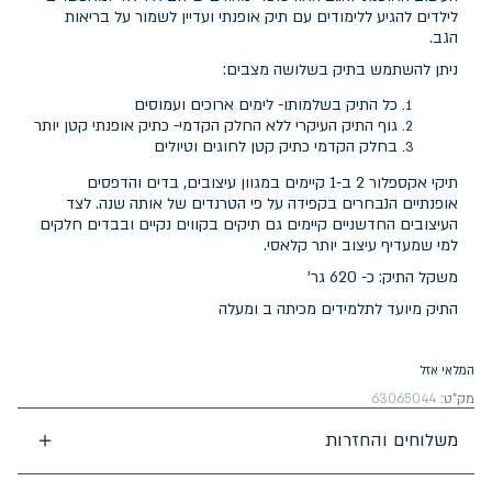
לילדים להגיע ללימודים עם תיק אופנתי ועדיין לשמור על בריאות
הגב.
ניתן להשתמש בתיק בשלושה מצבים:
כל התיק בשלמותו- לימים ארוכים ועמוסים
גוף התיק העיקרי ללא החלק הקדמי- כתיק אופנתי קטן יותר
בחלק הקדמי כתיק קטן לחוגים וטיולים
תיקי אקספלור 2 ב-1 קיימים במגוון עיצובים, בדים והדפסים
אופנתיים הנבחרים בקפידה על פי הטרנדים של אותה שנה. לצד
העיצובים החדשניים קיימים גם תיקים בקווים נקיים ובבדים חלקים
למי שמעדיף עיצוב יותר קלאסי.
משקל התיק: כ- 620 גר'
התיק מיועד לתלמידים מכיתה ב ומעלה
המלאי אזל
מק"ט:
63065044
משלוחים והחזרות