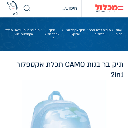
Ski
0
t
conten
₪
0
עמוד
/
תיקים לבית ספר
/
תיקי אקספלור -
/
תיקי
/ תיק בר בנות CAMO תכלת
הבית
וקלמרים
Explore
אקספלור 2
אקספלור 2in1
ב-1
תיק בר בנות CAMO תכלת אקספלור
2in1