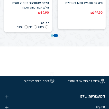
תיק גב Kiss Whale פאטצי'ם
קלמר אקספלור בנים 2 תאים
חלק אפור כחול תכלת
₪
39.90
₪
199.90
color
כחול
לבן
שחור
משלוחים חינם מעל 299 ₪
קנייה מאובטחת
שירות לקוחות אנושי ומהיר
שירות מיוחד לעסקים
הקטגוריות שלנו
תיקים