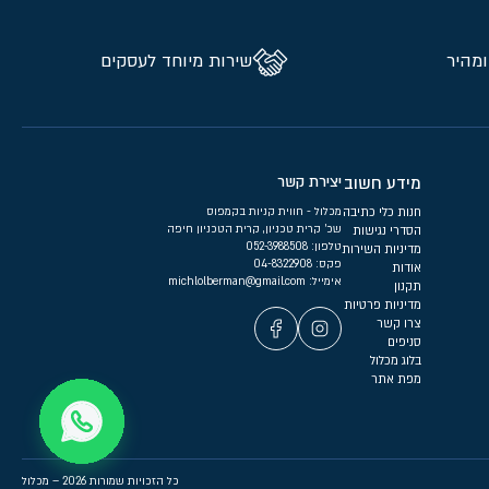
ומהיר
שירות מיוחד לעסקים
מידע חשוב
יצירת קשר
חנות כלי כתיבה
מכלול - חווית קניות בקמפוס
שכ’ קרית טכניון, קרית הטכניון חיפה
הסדרי נגישות
טלפון:
052-3988508
מדיניות השירות
פקס: 04-8322908
אודות
אימייל:
michlolberman@gmail.com
תקנון
מדיניות פרטיות
צרו קשר
סניפים
בלוג מכלול
מפת אתר
כל הזכויות שמורות 2026 – מכלול