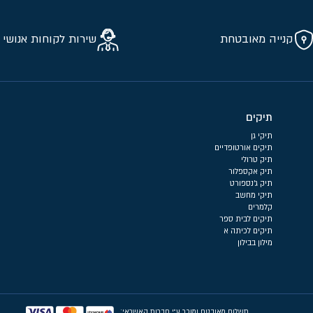
קנייה מאובטחת
שירות לקוחות אנושי 
תיקים
תיקי גן
תיקים אורטופדיים
תיק טרולי
תיק אקספלור
תיק ג'נספורט
תיקי מחשב
קלמרים
תיקים לבית ספר
תיקים לכיתה א
מילון בבילון
תשלום מאובטח ומוכר ע״י חברות האשראי: