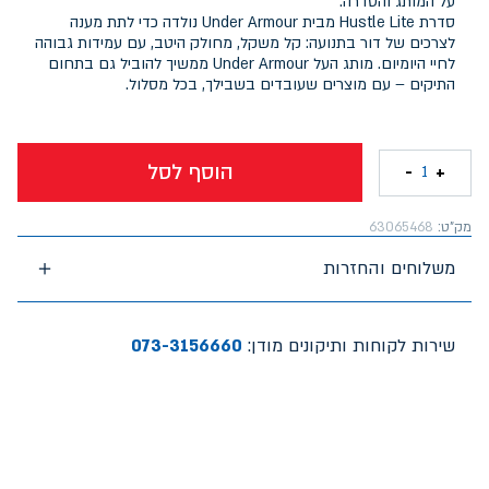
על המותג והסדרה:
סדרת Hustle Lite מבית Under Armour נולדה כדי לתת מענה
לצרכים של דור בתנועה: קל משקל, מחולק היטב, עם עמידות גבוהה
לחיי היומיום. מותג העל Under Armour ממשיך להוביל גם בתחום
התיקים – עם מוצרים שעובדים בשבילך, בכל מסלול.
הוסף לסל
-
+
1
מק"ט:
63065468
משלוחים והחזרות
שירות לקוחות ותיקונים מודן:
073-3156660