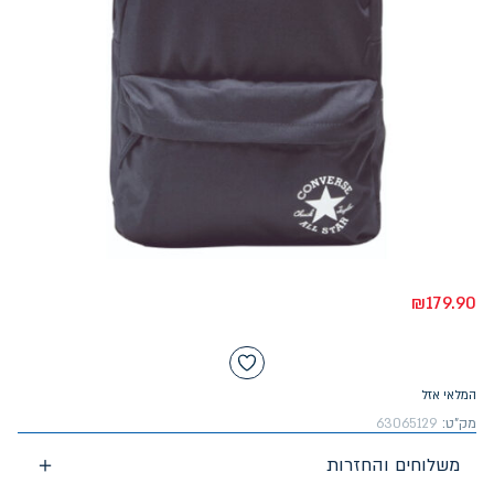
₪
179.90
המלאי אזל
מק"ט:
63065129
משלוחים והחזרות