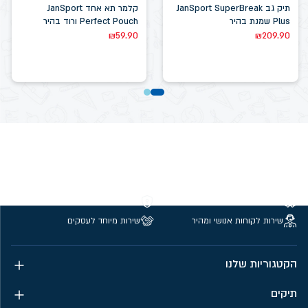
תיק גב JanSport SuperBreak
קלמר תא אחד JanSport
Plus שמנת בהיר
Perfect Pouch ורוד בהיר
₪
59.90
₪
209.90
משלוחים חינם מעל 299 ₪
קנייה מאובטחת
שירות לקוחות אנושי ומהיר
שירות מיוחד לעסקים
הקטגוריות שלנו
תיקים