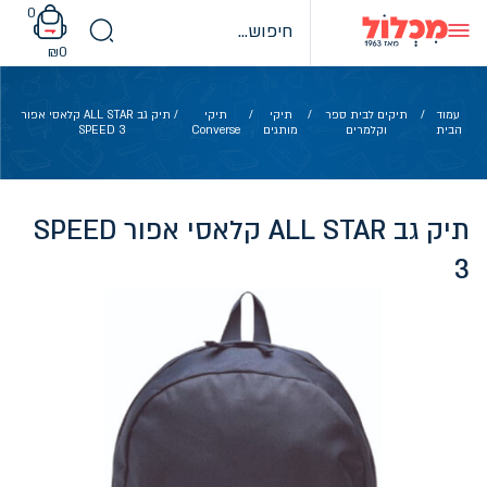
Ski
0
t
conten
₪
0
עמוד
/
תיקים לבית ספר
/
תיקי
/
תיקי
/ תיק גב ALL STAR קלאסי אפור
הבית
וקלמרים
מותגים
Converse
SPEED 3
תיק גב ALL STAR קלאסי אפור SPEED
3