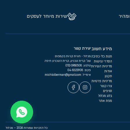
ומהיר
שירות מיוחד לעסקים
מידע חשוב
יצירת קשר
חנות כלי כתיבה
מכלול - חווית קניות בקמפוס
שכ’ קרית טכניון, קרית הטכניון חיפה
הסדרי נגישות
טלפון:
052-3988508
מדיניות השירות
פקס: 04-8322908
אודות
אימייל:
michlolberman@gmail.com
תקנון
מדיניות פרטיות
צרו קשר
סניפים
בלוג מכלול
מפת אתר
כל הזכויות שמורות 2026 – מכלול