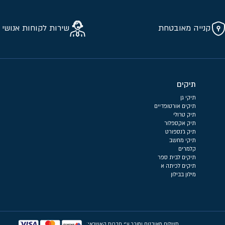
קנייה מאובטחת
שירות לקוחות אנושי 
תיקים
תיקי גן
תיקים אורטופדיים
תיק טרולי
תיק אקספלור
תיק ג'נספורט
תיקי מחשב
קלמרים
תיקים לבית ספר
תיקים לכיתה א
מילון בבילון
תשלום מאובטח ומוכר ע״י חברות האשראי: