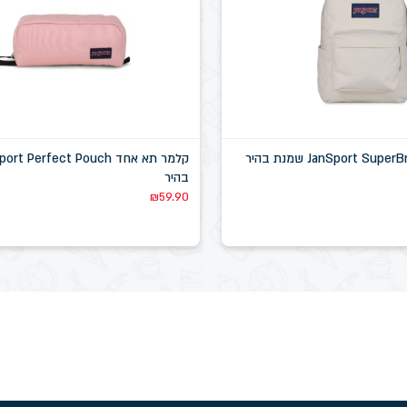
בהיר
₪
59.90