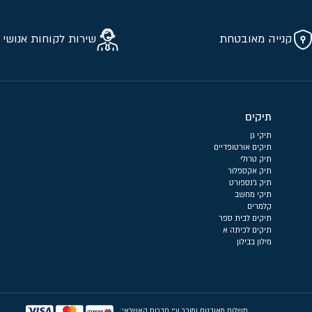
קנייה מאובטחת
שירות לקוחות אנושי 
תיקים
תיקי גן
תיקים אורטופדיים
תיק טרולי
תיק אקספלור
תיק ג'נספורט
תיקי מחשב
קלמרים
תיקים לבית ספר
תיקים לכיתה א
מילון בבילון
תשלום מאובטח ומוכר ע״י חברות האשראי: