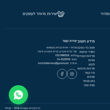
ומהיר
שירות מיוחד לעסקים
מידע חשוב
יצירת קשר
חנות כלי כתיבה
מכלול - חווית קניות בקמפוס
שכ’ קרית טכניון, קרית הטכניון חיפה
הסדרי נגישות
טלפון:
052-3988508
מדיניות השירות
פקס: 04-8322908
אודות
אימייל:
michlolberman@gmail.com
תקנון
מדיניות פרטיות
צרו קשר
סניפים
בלוג מכלול
מפת אתר
כל הזכויות שמורות 2026 – מכלול