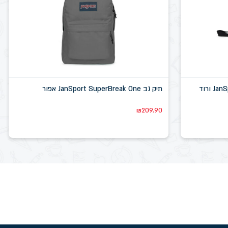
קלמר תא אחד JanSport Perfect Pouch ורוד
תיק גב JanSport SuperBreak One אפור
₪
209.90