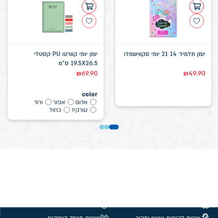
יומן תלמיד 14 21 יומי סקווישמלו
יומן יומי קוורטו PU קסטלי
19.5X26.5 ס"מ
₪
69.90
₪
49.90
color
אדום
אפור
ורוד
טורקיז
כחול
משלוחים חינם מעל 299 ₪
קנייה מאובטחת
שירות לקוחות אנושי ומהיר
שירות מיוחד לעסקים