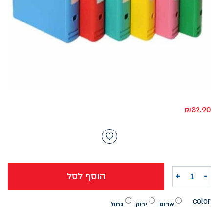
₪
32.90
-
+
הוסף לסל
כמות של תיק טבעות צבעוני אטום גב 6 SOLID
color
אדום
ירוק
כחול