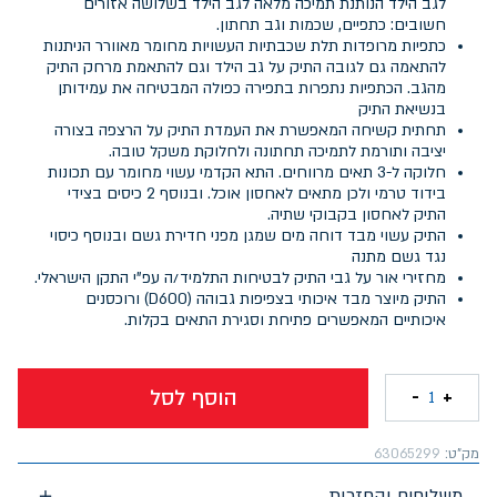
לגב הילד הנותנת תמיכה מלאה לגב הילד בשלושה אזורים
חשובים: כתפיים, שכמות וגב תחתון.
כתפיות מרופדות תלת שכבתיות העשויות מחומר מאוורר הניתנות
להתאמה גם לגובה התיק על גב הילד וגם להתאמת מרחק התיק
מהגב. הכתפיות נתפרות בתפירה כפולה המבטיחה את עמידותן
בנשיאת התיק
תחתית קשיחה המאפשרת את העמדת התיק על הרצפה בצורה
יציבה ותורמת לתמיכה תחתונה ולחלוקת משקל טובה.
חלוקה ל-3 תאים מרווחים. התא הקדמי עשוי מחומר עם תכונות
בידוד טרמי ולכן מתאים לאחסון אוכל. ובנוסף 2 כיסים בצידי
התיק לאחסון בקבוקי שתיה.
התיק עשוי מבד דוחה מים שמגן מפני חדירת גשם ובנוסף כיסוי
נגד גשם מתנה
מחזירי אור על גבי התיק לבטיחות התלמיד/ה עפ"י התקן הישראלי.
התיק מיוצר מבד איכותי בצפיפות גבוהה (D600) ורוכסנים
איכותיים המאפשרים פתיחת וסגירת התאים בקלות.
הוסף לסל
-
+
1
מק"ט:
63065299
משלוחים והחזרות