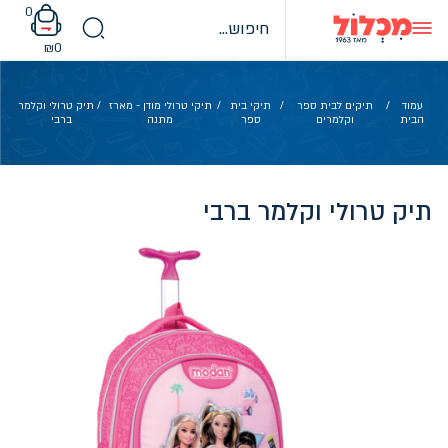
Ski
0
t
conten
₪
0
עמוד
/
תיקים לבית ספר
/
תיקי בית
/
תיקי טרולי מודן - מארז
/ תיק טרולי וקלמר
הבית
וקלמרים
ספר
מתנה
ברבי
תיק טרולי וקלמר ברבי