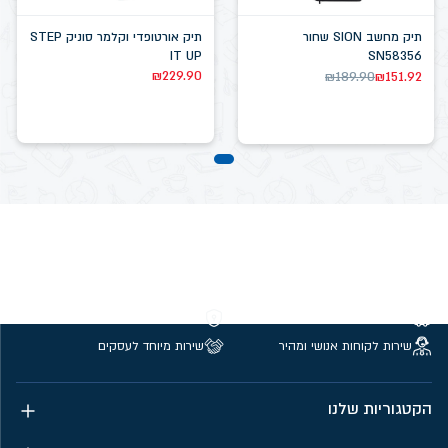
תיק מחשב SION שחור
תיק אורטופדי וקלמר סוניק STEP
IT UP
SN58356
₪
229.90
₪
189.90
₪
151.92
משלוחים חינם מעל 299 ₪
קנייה מאובטחת
שירות לקוחות אנושי ומהיר
שירות מיוחד לעסקים
הקטגוריות שלנו