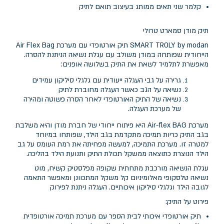
קלמר שני תאים ממותג בעיצוב תואם לתיק
תיק מודן סמארט טרולי
SMART TROLY by modan תיק אורטופדי עם מערכת Air Flex Bag
הייחודית שפותחה במודן משולב עם עגלת נשיאה הניתנת להסרה.
מאפשרת לתלמיד לשאת את התיק בשלושה אופנים:
גרירה על גבי העגלה ייעודית עם גלגלי סיליקון עמידים
נשיאה על הגב כאשר העגלה מחוברת לתיק
נשיאה של התיק האורטופדי לאחר הסרה פשוטה ומהירה
של מערכת העגלה.
מערכת Air-flex BAG היא פיתוח ייחודי של חברת מודן והיא משלבת
בגב התיק כריות תמיכה מתקדמת בגב הילד, שפותחו במיוחד
למטרה זו. מערכת התמיכה, למעשה מפחיתה את רמת העומס על גב
הילד הנוצרת כתוצאה ממשקל תכולת התיק ותנועת הילד בהליכה.
עגלת הנשיאה מורכבת מתחתית שקופה מפלסטיק קשיח, מוט
נשיאה טלסקופי מאלומיניום קל משקל המתכוונן ומאפשר התאמה
לגובה הילד וגלגלי סיליקון איכותיים. העגלה ניתנת לפירוק
פירוט על התיק:
תיק אורטופדי איכותי לבית הספר עם מערכת תמיכה אורטופדית