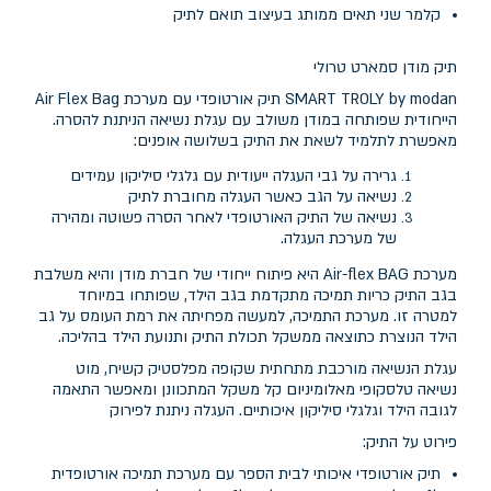
קלמר שני תאים ממותג בעיצוב תואם לתיק
תיק מודן סמארט טרולי
SMART TROLY by modan תיק אורטופדי עם מערכת Air Flex Bag
הייחודית שפותחה במודן משולב עם עגלת נשיאה הניתנת להסרה.
מאפשרת לתלמיד לשאת את התיק בשלושה אופנים:
גרירה על גבי העגלה ייעודית עם גלגלי סיליקון עמידים
נשיאה על הגב כאשר העגלה מחוברת לתיק
נשיאה של התיק האורטופדי לאחר הסרה פשוטה ומהירה
של מערכת העגלה.
מערכת Air-flex BAG היא פיתוח ייחודי של חברת מודן והיא משלבת
בגב התיק כריות תמיכה מתקדמת בגב הילד, שפותחו במיוחד
למטרה זו. מערכת התמיכה, למעשה מפחיתה את רמת העומס על גב
הילד הנוצרת כתוצאה ממשקל תכולת התיק ותנועת הילד בהליכה.
עגלת הנשיאה מורכבת מתחתית שקופה מפלסטיק קשיח, מוט
נשיאה טלסקופי מאלומיניום קל משקל המתכוונן ומאפשר התאמה
לגובה הילד וגלגלי סיליקון איכותיים. העגלה ניתנת לפירוק
פירוט על התיק:
תיק אורטופדי איכותי לבית הספר עם מערכת תמיכה אורטופדית