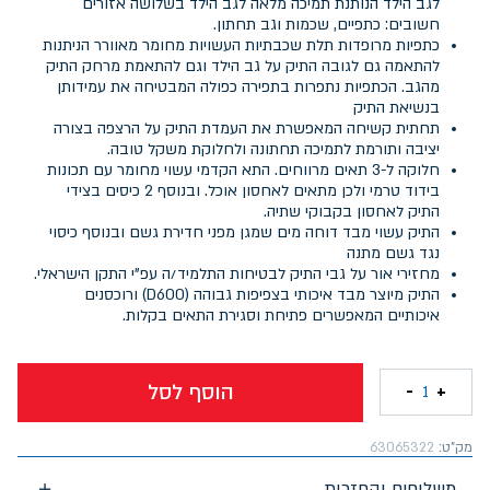
לגב הילד הנותנת תמיכה מלאה לגב הילד בשלושה אזורים
חשובים: כתפיים, שכמות וגב תחתון.
כתפיות מרופדות תלת שכבתיות העשויות מחומר מאוורר הניתנות
להתאמה גם לגובה התיק על גב הילד וגם להתאמת מרחק התיק
מהגב. הכתפיות נתפרות בתפירה כפולה המבטיחה את עמידותן
בנשיאת התיק
תחתית קשיחה המאפשרת את העמדת התיק על הרצפה בצורה
יציבה ותורמת לתמיכה תחתונה ולחלוקת משקל טובה.
חלוקה ל-3 תאים מרווחים. התא הקדמי עשוי מחומר עם תכונות
בידוד טרמי ולכן מתאים לאחסון אוכל. ובנוסף 2 כיסים בצידי
התיק לאחסון בקבוקי שתיה.
התיק עשוי מבד דוחה מים שמגן מפני חדירת גשם ובנוסף כיסוי
נגד גשם מתנה
מחזירי אור על גבי התיק לבטיחות התלמיד/ה עפ"י התקן הישראלי.
התיק מיוצר מבד איכותי בצפיפות גבוהה (D600) ורוכסנים
איכותיים המאפשרים פתיחת וסגירת התאים בקלות.
הוסף לסל
-
+
1
מק"ט:
63065322
משלוחים והחזרות