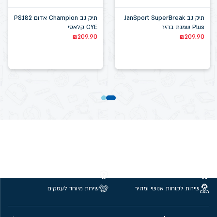
תיק גב JanSport SuperBreak
תיק גב Champion אדום PS182
Plus שמנת בהיר
CYE קלאסי
₪
209.90
₪
209.90
משלוחים חינם מעל 299 ₪
קנייה מאובטחת
שירות לקוחות אנושי ומהיר
שירות מיוחד לעסקים