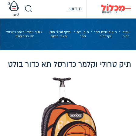
Ski
0
t
conten
₪
0
עמוד
/
תיקים לבית ספר
/
תיקי בית
/
תיקי טרולי מודן -
/ תיק טרולי וקלמר כדורסל
הבית
וקלמרים
ספר
מארז מתנה
תא כדור בולט
תיק טרולי וקלמר כדורסל תא כדור בולט