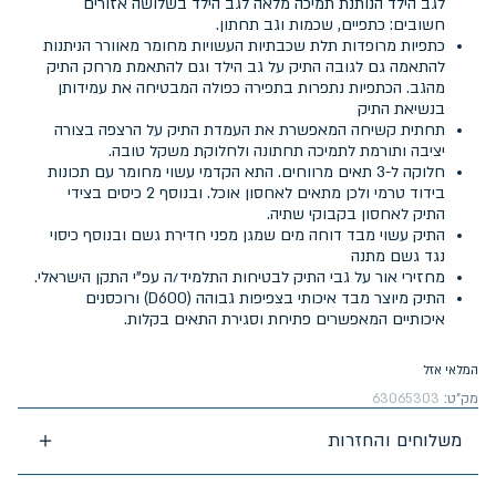
לגב הילד הנותנת תמיכה מלאה לגב הילד בשלושה אזורים
חשובים: כתפיים, שכמות וגב תחתון.
כתפיות מרופדות תלת שכבתיות העשויות מחומר מאוורר הניתנות
להתאמה גם לגובה התיק על גב הילד וגם להתאמת מרחק התיק
מהגב. הכתפיות נתפרות בתפירה כפולה המבטיחה את עמידותן
בנשיאת התיק
תחתית קשיחה המאפשרת את העמדת התיק על הרצפה בצורה
יציבה ותורמת לתמיכה תחתונה ולחלוקת משקל טובה.
חלוקה ל-3 תאים מרווחים. התא הקדמי עשוי מחומר עם תכונות
בידוד טרמי ולכן מתאים לאחסון אוכל. ובנוסף 2 כיסים בצידי
התיק לאחסון בקבוקי שתיה.
התיק עשוי מבד דוחה מים שמגן מפני חדירת גשם ובנוסף כיסוי
נגד גשם מתנה
מחזירי אור על גבי התיק לבטיחות התלמיד/ה עפ"י התקן הישראלי.
התיק מיוצר מבד איכותי בצפיפות גבוהה (D600) ורוכסנים
איכותיים המאפשרים פתיחת וסגירת התאים בקלות.
המלאי אזל
מק"ט:
63065303
משלוחים והחזרות