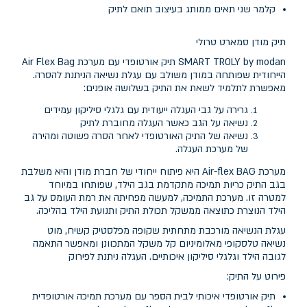
קלמר שני תאים ממותג בעיצוב תואם לתיק
תיק מודן סמארט טרולי
SMART TROLY by modan תיק אורטופדי עם מערכת Air Flex Bag
הייחודית שפותחה במודן משולב עם עגלת נשיאה הניתנת להסרה.
מאפשרת לתלמיד לשאת את התיק בשלושה אופנים:
גרירה על גבי העגלה ייעודית עם גלגלי סיליקון עמידים
נשיאה על הגב כאשר העגלה מחוברת לתיק
נשיאה של התיק האורטופדי לאחר הסרה פשוטה ומהירה
של מערכת העגלה.
מערכת Air-flex BAG היא פיתוח ייחודי של חברת מודן והיא משלבת
בגב התיק כריות תמיכה מתקדמת בגב הילד, שפותחו במיוחד
למטרה זו. מערכת התמיכה, למעשה מפחיתה את רמת העומס על גב
הילד הנוצרת כתוצאה ממשקל תכולת התיק ותנועת הילד בהליכה.
עגלת הנשיאה מורכבת מתחתית שקופה מפלסטיק קשיח, מוט
נשיאה טלסקופי מאלומיניום קל משקל המתכוונן ומאפשר התאמה
לגובה הילד וגלגלי סיליקון איכותיים. העגלה ניתנת לפירוק
פירוט על התיק:
תיק אורטופדי איכותי לבית הספר עם מערכת תמיכה אורטופדית