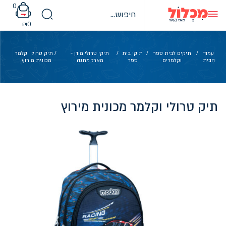
Ski
0
t
conten
₪
0
עמוד
/
תיקים לבית ספר
/
תיקי בית
/
תיקי טרולי מודן -
/ תיק טרולי וקלמר
הבית
וקלמרים
ספר
מארז מתנה
מכונית מירוץ
תיק טרולי וקלמר מכונית מירוץ