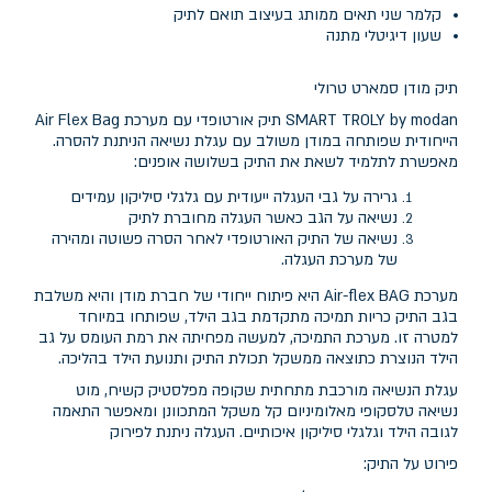
קלמר שני תאים ממותג בעיצוב תואם לתיק
שעון דיגיטלי מתנה
תיק מודן סמארט טרולי
SMART TROLY by modan תיק אורטופדי עם מערכת Air Flex Bag
הייחודית שפותחה במודן משולב עם עגלת נשיאה הניתנת להסרה.
מאפשרת לתלמיד לשאת את התיק בשלושה אופנים:
גרירה על גבי העגלה ייעודית עם גלגלי סיליקון עמידים
נשיאה על הגב כאשר העגלה מחוברת לתיק
נשיאה של התיק האורטופדי לאחר הסרה פשוטה ומהירה
של מערכת העגלה.
מערכת Air-flex BAG היא פיתוח ייחודי של חברת מודן והיא משלבת
בגב התיק כריות תמיכה מתקדמת בגב הילד, שפותחו במיוחד
למטרה זו. מערכת התמיכה, למעשה מפחיתה את רמת העומס על גב
הילד הנוצרת כתוצאה ממשקל תכולת התיק ותנועת הילד בהליכה.
עגלת הנשיאה מורכבת מתחתית שקופה מפלסטיק קשיח, מוט
נשיאה טלסקופי מאלומיניום קל משקל המתכוונן ומאפשר התאמה
לגובה הילד וגלגלי סיליקון איכותיים. העגלה ניתנת לפירוק
פירוט על התיק: