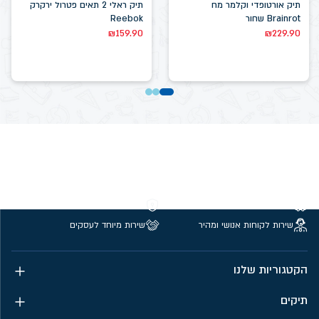
תיק אורטופדי וקלמר מח
תיק ראלי 2 תאים פטרול ירקרק
Brainrot שחור
Reebok
₪
159.90
₪
229.90
משלוחים חינם מעל 299 ₪
קנייה מאובטחת
שירות לקוחות אנושי ומהיר
שירות מיוחד לעסקים
הקטגוריות שלנו
תיקים