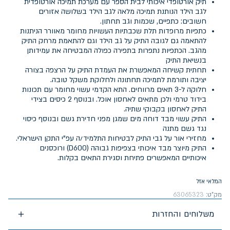
תיק אורטופדי איכותי לבית הספר עם מערכת תמיכה אורטופדית
לגב הילד הנותנת תמיכה מלאה לגב הילד בשלושה אזורים
חשובים: כתפיים, שכמות וגב תחתון.
כתפיות מרופדות תלת שכבתיות העשויות מחומר מאוורר הניתנות
להתאמה גם לגובה התיק על גב הילד וגם להתאמת מרחק התיק
מהגב. הכתפיות נתפרות בתפירה כפולה המבטיחה את עמידותן
בנשיאת התיק
תחתית קשיחה המאפשרת את העמדת התיק על הרצפה בצורה
יציבה ותורמת לתמיכה תחתונה ולחלוקת משקל טובה.
חלוקה ל-3 תאים מרווחים. התא הקדמי עשוי מחומר עם תכונות
בידוד טרמי ולכן מתאים לאחסון אוכל. ובנוסף 2 כיסים בצידי
התיק לאחסון בקבוקי שתיה.
התיק עשוי מבד דוחה מים שמגן מפני חדירת גשם ובנוסף כיסוי
נגד גשם מתנה
מחזירי אור על גבי התיק לבטיחות התלמיד/ה עפ"י התקן הישראלי.
התיק מיוצר מבד איכותי בצפיפות גבוהה (D600) ורוכסנים
איכותיים המאפשרים פתיחת וסגירת התאים בקלות.
המלאי אזל
מק"ט:
63065323
משלוחים והחזרות