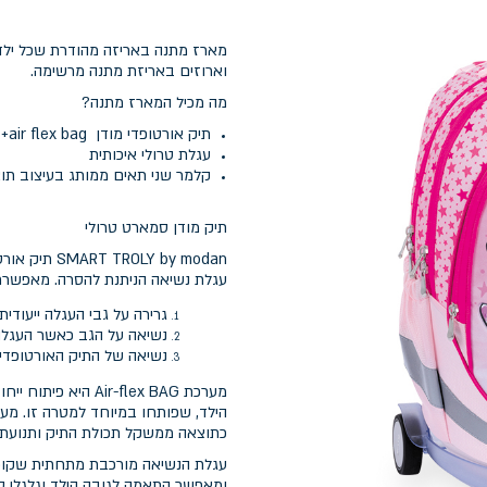
מארז מתנה באריזה מהודרת שכל ילד 
וארוזים באריזת מתנה מרשימה.
מה מכיל המארז מתנה?
תיק אורטופדי מודן air flex bag+ כיסוי נגד גשם מתנה
עגלת טרולי איכותית
קלמר שני תאים ממותג בעיצוב תו
תיק מודן סמארט טרולי
עגלת נשיאה הניתנת להסרה. מאפשרת
גרירה על גבי העגלה ייעודית
נשיאה על הגב כאשר העגל
נשיאה של התיק האורטופדי
מערכת ir-flex BAG
הילד, שפותחו במיוחד למטרה זו. מ
כתוצאה ממשקל תכולת התיק ותנועת ה
עגלת הנשיאה מורכבת מתחתית שקופה
ומאפשר התאמה לגובה הילד וגלגלי סיל