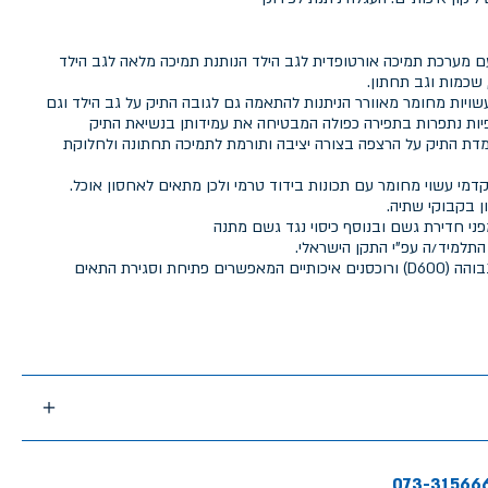
עם מערכת תמיכה אורטופדית לגב הילד הנותנת תמיכה מלאה לגב הילד
שכמות וגב תחתון.
ויות מחומר מאוורר הניתנות להתאמה גם לגובה התיק על גב הילד וגם
ות נתפרות בתפירה כפולה המבטיחה את עמידותן בנשיאת התיק
 התיק על הרצפה בצורה יציבה ותורמת לתמיכה תחתונה ולחלוקת
 התא הקדמי עשוי מחומר עם תכונות בידוד טרמי ולכן מתאים לאחסון אוכל.
ני חדירת גשם ובנוסף כיסוי נגד גשם מתנה
התלמיד/ה עפ"י התקן הישראלי.
התיק מיוצר מבד איכותי בצפיפות גבוהה (D600) ורוכסנים איכותיים המאפשרים פתיחת וסגירת התאים
073-31566