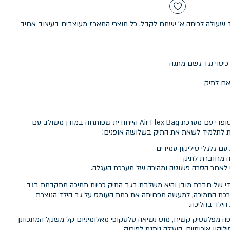
שעולה לכיתה א' ישמח לקבל. כל מוצרי המארז מעוצבים בעיצוב אחיד
אם לתיק
SMART TROLY by modan תיק אורטופדי עם מערכת Air Flex Bag הייחודית שפותחה במודן משולב עם
 לתלמיד לשאת את התיק בשלושה אופנים:
 עם גלגלי סיליקון עמידים
ה מחוברת לתיק
 לאחר הסרה פשוטה ומהירה של מערכת העגלה.
A היא פיתוח ייחודי של חברת מודן והיא משלבת בגב התיק כריות תמיכה מתקדמת בגב
ערכת התמיכה, למעשה מפחיתה את רמת העומס על גב הילד הנוצרת
ילד בהליכה.
 מפלסטיק קשיח, מוט נשיאה טלסקופי מאלומיניום קל משקל המתכוונן
יקון איכותיים. העגלה ניתנת לפירוק