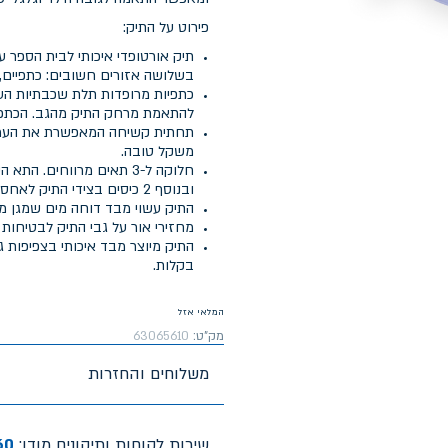
פירוט על התיק:
תיק אורטופדי איכותי לבית הספר 
בשלושה אזורים חשובים: כתפיים, 
כתפיות מרופדות תלת שכבתיות העש
להתאמת מרחק התיק מהגב. הכתפי
תחתית קשיחה המאפשרת את העמדת
משקל טובה.
חלוקה ל-3 תאים מרווחים.
ובנוסף 2 כיסים בצידי התיק לאחסון בקבוקי שתיה.
התיק עשוי מבד דוחה מים שמגן מפ
מחזירי אור על גבי התיק לבטיחות 
בקלות.
המלאי אזל
מק"ט:
63065610
משלוחים והחזרות
שירות לקוחות ותיקונים מודן:
60