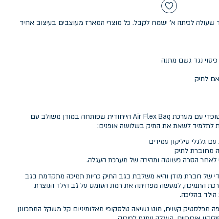
שעולה לכיתה א' ישמח לקבל. כל מוצרי המארז מעוצבים בעיצוב אחיד
אם לתיק
SMART TROLY by modan תיק אורטופדי עם מערכת Air Flex Bag הייחודית שפותחה במודן משולב עם
 לתלמיד לשאת את התיק בשלושה אופנים:
 עם גלגלי סיליקון עמידים
ה מחוברת לתיק
 לאחר הסרה פשוטה ומהירה של מערכת העגלה.
A היא פיתוח ייחודי של חברת מודן והיא משלבת בגב התיק כריות תמיכה מתקדמת בגב
ערכת התמיכה, למעשה מפחיתה את רמת העומס על גב הילד הנוצרת
ילד בהליכה.
 מפלסטיק קשיח, מוט נשיאה טלסקופי מאלומיניום קל משקל המתכוונן
יקון איכותיים. העגלה ניתנת לפירוק