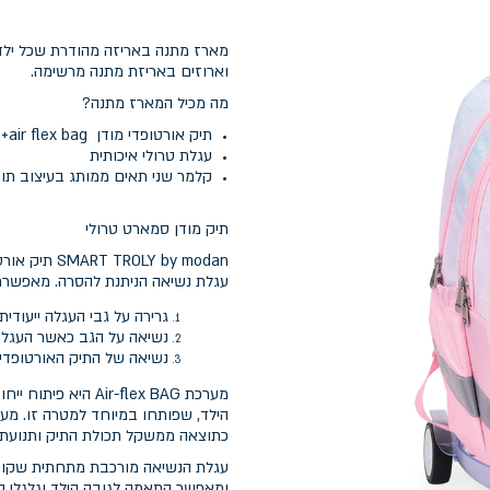
מארז מתנה באריזה מהודרת שכל ילד 
וארוזים באריזת מתנה מרשימה.
מה מכיל המארז מתנה?
תיק אורטופדי מודן air flex bag+ כיסוי נגד גשם מתנה
עגלת טרולי איכותית
קלמר שני תאים ממותג בעיצוב תו
תיק מודן סמארט טרולי
עגלת נשיאה הניתנת להסרה. מאפשרת
גרירה על גבי העגלה ייעודית
נשיאה על הגב כאשר העגל
נשיאה של התיק האורטופדי
מערכת ir-flex BAG
הילד, שפותחו במיוחד למטרה זו. מ
כתוצאה ממשקל תכולת התיק ותנועת ה
עגלת הנשיאה מורכבת מתחתית שקופה
ומאפשר התאמה לגובה הילד וגלגלי סיל