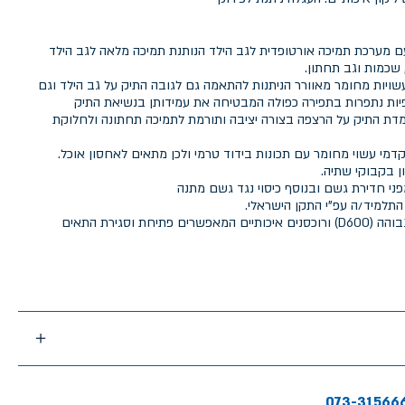
עם מערכת תמיכה אורטופדית לגב הילד הנותנת תמיכה מלאה לגב הילד
שכמות וגב תחתון.
ויות מחומר מאוורר הניתנות להתאמה גם לגובה התיק על גב הילד וגם
ות נתפרות בתפירה כפולה המבטיחה את עמידותן בנשיאת התיק
 התיק על הרצפה בצורה יציבה ותורמת לתמיכה תחתונה ולחלוקת
 התא הקדמי עשוי מחומר עם תכונות בידוד טרמי ולכן מתאים לאחסון אוכל.
ני חדירת גשם ובנוסף כיסוי נגד גשם מתנה
התלמיד/ה עפ"י התקן הישראלי.
התיק מיוצר מבד איכותי בצפיפות גבוהה (D600) ורוכסנים איכותיים המאפשרים פתיחת וסגירת התאים
073-31566