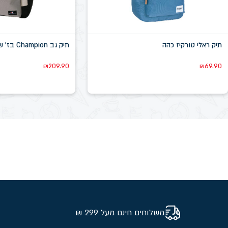
תיק ראלי טורקיז כהה
תיק גב Champion בז' שחור YS137
₪
209.90
₪
69.90
משלוחים חינם מעל 299 ₪