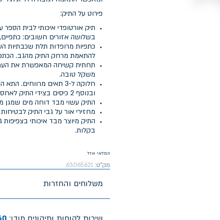
פירוט על התיק:
תיק אורטופדי איכותי לבית הספר 
בשלושה אזורים חשובים: כתפיים, 
כתפיות מרופדות תלת שכבתיות העש
להתאמת מרחק התיק מהגב. הכתפי
תחתית קשיחה המאפשרת את העמדת
משקל טובה.
חלוקה ל-3 תאים מרווחים.
ובנוסף 2 כיסים בצידי התיק לאחסון בקבוקי שתיה.
התיק עשוי מבד דוחה מים שמגן מפ
מחזירי אור על גבי התיק לבטיחות 
בקלות.
המלאי אזל
מק"ט:
63065621
משלוחים והחזרות
שירות לקוחות ותיקונים מודן:
60