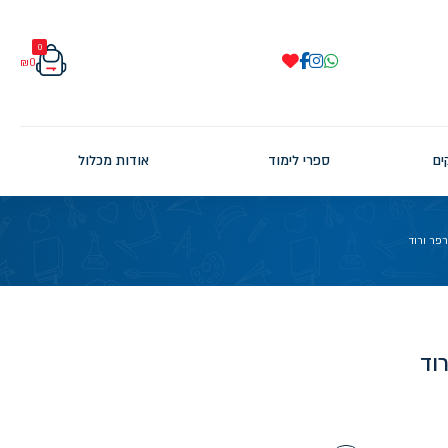
0
₪
0
ים
ספרי לימוד
אודות מכלול
פר ורוד
וד