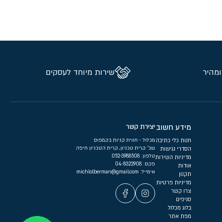
ומהיר
שירות מיוחד לעסקים
מידע חשוב
יצירת קשר
חנות כלי כתיבה
מכלול - חווית קניות בקמפוס
שכ’ קרית טכניון, קרית הטכניון חיפה
הסדרי נגישות
טלפון:
052-3988508
מדיניות השירות
פקס: 04-8322908
אודות
אימייל:
michlolberman@gmail.com
תקנון
מדיניות פרטיות
צרו קשר
סניפים
בלוג מכלול
מפת אתר