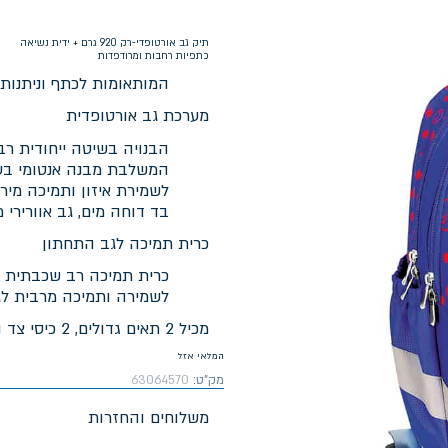
תיק גב אורטופדי-רק 920 גרם + ידית נשיאה
כתפיות רחבות ומרודפדות
המותאומות לכתף וניתנות
מערכת גב אורטופדית
הבנויה בשיטה ייחודית רב
המשלבת מבנה אנטומי בע
לשמירת איזון ותמיכה מיר
בד דוחה מים, גב אוורירי 
כרית תמיכה לגב התחתון
כרית תמיכה רב שכבתית
לשמירה ותמיכה מרבית ל
מכיל 2 תאים גדולים, 2 כיסי צד ותא קדמי שומר חום
המלאי אזל
מק"ט:
63064570
משלוחים והחזרות